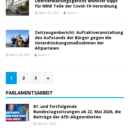
Oberverwaltungsgericht Münster kippt
für NRW Teile der Covid-19-Verordnung
März 22, 2021
Autor 1
Zeitzeugenbericht: Auftaktveranstaltung
des Aufstands der Bürger gegen die
Unterdrückungsmaßnahmen der
Altparteien
März 20, 2021
Autor 1
1
2
3
»
PARLAMENTSARBEIT
81. und fortfolgende
Bundestagssitzungen ab 22. Mai 2026, die
Beiträge der AfD-Abgeordneten
Mai 22, 2026