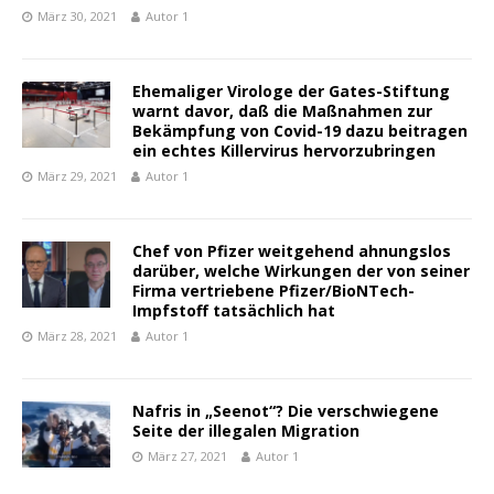
März 30, 2021
Autor 1
Ehemaliger Virologe der Gates-Stiftung
warnt davor, daß die Maßnahmen zur
Bekämpfung von Covid-19 dazu beitragen
ein echtes Killervirus hervorzubringen
März 29, 2021
Autor 1
Chef von Pfizer weitgehend ahnungslos
darüber, welche Wirkungen der von seiner
Firma vertriebene Pfizer/BioNTech-
Impfstoff tatsächlich hat
März 28, 2021
Autor 1
Nafris in „Seenot“? Die verschwiegene
Seite der illegalen Migration
März 27, 2021
Autor 1