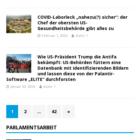
COVID-Laborleck „nahezu(?) sicher“: der
Chef der obersten US-
Gesundheitsbehörde gibt alles zu
Februar 1, 2026
Autor 1
Wie US-Präsident Trump die Antifa
bekämpft: US-Behörden füttern eine
Datenbank mit identifizierenden Bildern
und lassen diese von der Palantir-
Software „ELITE“ durchforsten
Januar 30, 2026
Autor 1
1
2
…
42
»
PARLAMENTSARBEIT