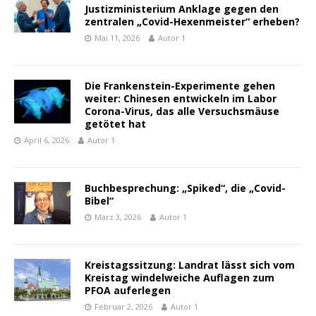
Justizministerium Anklage gegen den
zentralen „Covid-Hexenmeister“ erheben?
Mai 11, 2026
Autor 1
Die Frankenstein-Experimente gehen
weiter: Chinesen entwickeln im Labor
Corona-Virus, das alle Versuchsmäuse
getötet hat
April 6, 2026
Autor 1
Buchbesprechung: „Spiked“, die „Covid-
Bibel“
März 3, 2026
Autor 1
Kreistagssitzung: Landrat lässt sich vom
Kreistag windelweiche Auflagen zum
PFOA auferlegen
Februar 2, 2026
Autor 1