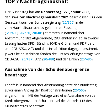
TOP 7 Nachtragshaushalt
Der Bundestag hat am
Donnerstag, 27. Januar 2022
,
den
zweiten Nachtragshaushalt 2021
beschlossen. Für den
Gesetzentwurf der Bundesregierung (
20/300
) in der
vom Haushaltsausschuss geänderten Fassung
(
20/400
,
20/530
,
20/401
) stimmten in namentlicher
Abstimmung 382 Abgeordnete, 283 lehnten ihn ab. In zweiter
Lesung hatten SPD, Bündnis 90/Die Grünen und FDP dafür
und CDU/CSU, AfD und die Linksfraktion dagegen gestimmt.
Jeweils keine Mehrheit fanden drei Entschließungsanträge von
CDU/CSU (
20/487
), AfD (
20/488
) und der Linken (
20/486
).
Ausnahme von der Schuldenobergrenze
beantragt
Ebenfalls in namentlicher Abstimmung hatte der Bundestag
zuvor einen Antrag der Koalitionsfraktionen (
20/505
)
angenommen. Mit der Vorlage wird eine Ausnahme von der
Kreditobergrenze der Schuldenregel des Artikels 115 des
Grundgesetzes beantragt.