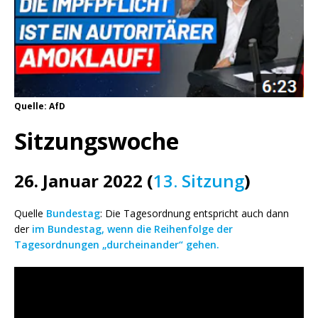
Quelle: AfD
Sitzungswoche
26. Januar 2022 (
13. Sitzung
)
Quelle
Bundestag
: Die Tagesordnung entspricht auch dann
der
im Bundestag, wenn die Reihenfolge der
Tagesordnungen „durcheinander“ gehen.