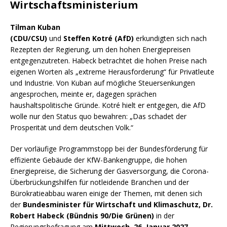
Wirtschaftsministerium
Tilman Kuban
(CDU/CSU)
und
Steffen
Kotré
(AfD)
erkundigten sich nach
Rezepten der Regierung, um den hohen Energiepreisen
entgegenzutreten. Habeck betrachtet die hohen Preise nach
eigenen Worten als „extreme Herausforderung“ für Privatleute
und Industrie. Von Kuban auf mögliche Steuersenkungen
angesprochen, meinte er, dagegen sprächen
haushaltspolitische Gründe.
Kotré
hielt er entgegen, die AfD
wolle nur den Status quo bewahren: „Das schadet der
Prosperität und dem deutschen Volk.“
Der vorläufige Programmstopp bei der Bundesförderung für
effiziente Gebäude der KfW-Bankengruppe, die hohen
Energiepreise, die Sicherung der Gasversorgung, die Corona-
Überbrückungshilfen für notleidende Branchen und der
Bürokratieabbau waren einige der Themen, mit denen sich
der
Bundesminister für Wirtschaft und Klimaschutz, Dr.
Robert Habeck (Bündnis 90/Die Grünen)
in der
Regierungsbefragung am
Mittwoch, 26. Januar 2027
,