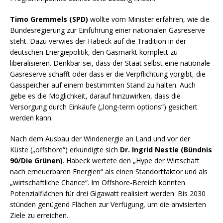
Timo Gremmels (SPD)
wollte vom Minister erfahren, wie die
Bundesregierung zur Einführung einer nationalen Gasreserve
steht. Dazu verwies der Habeck auf die Tradition in der
deutschen Energiepolitik, den Gasmarkt komplett zu
liberalisieren. Denkbar sei, dass der Staat selbst eine nationale
Gasreserve schafft oder dass er die Verpflichtung vorgibt, die
Gasspeicher auf einem bestimmten Stand zu halten. Auch
gebe es die Möglichkeit, darauf hinzuwirken, dass die
Versorgung durch Einkäufe („
long-term options
“) gesichert
werden kann.
Nach dem Ausbau der Windenergie an Land und vor der
Küste („
offshore
“) erkundigte sich
Dr. Ingrid Nestle (Bündnis
90/Die Grünen)
. Habeck wertete den „
Hype
der Wirtschaft
nach erneuerbaren Energien“ als einen Standortfaktor und als
„wirtschaftliche
Chance
“. Im
Offshore
-Bereich könnten
Potenzialflächen für drei Gigawatt realisiert werden. Bis 2030
stünden genügend Flächen zur Verfügung, um die anvisierten
Ziele zu erreichen.