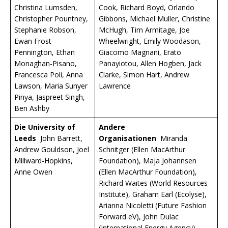
Christina Lumsden,
Cook, Richard Boyd, Orlando
Christopher Pountney,
Gibbons, Michael Muller, Christine
Stephanie Robson,
McHugh, Tim Armitage, Joe
Ewan Frost-
Wheelwright, Emily Woodason,
Pennington, Ethan
Giacomo Magnani, Erato
Monaghan-Pisano,
Panayiotou, Allen Hogben, Jack
Francesca Poli, Anna
Clarke, Simon Hart, Andrew
Lawson, Maria Sunyer
Lawrence
Pinya, Jaspreet Singh,
Ben Ashby
Die University of
Andere
Leeds
John Barrett,
Organisationen
Miranda
Andrew Gouldson, Joel
Schnitger (Ellen MacArthur
Millward-Hopkins,
Foundation), Maja Johannsen
Anne Owen
(Ellen MacArthur Foundation),
Richard Waites (World Resources
Institute), Graham Earl (Ecolyse),
Arianna Nicoletti (Future Fashion
Forward eV), John Dulac
(International Energy Agency),