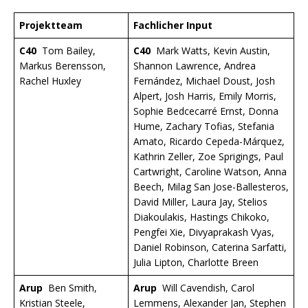
Projektteam
Fachlicher Input
C40
Tom Bailey,
C40
Mark Watts, Kevin Austin,
Markus Berensson,
Shannon Lawrence, Andrea
Rachel Huxley
Fernández, Michael Doust, Josh
Alpert, Josh Harris, Emily Morris,
Sophie Bedcecarré Ernst, Donna
Hume, Zachary Tofias, Stefania
Amato, Ricardo Cepeda-Márquez,
Kathrin Zeller, Zoe Sprigings, Paul
Cartwright, Caroline Watson, Anna
Beech, Milag San Jose-Ballesteros,
David Miller, Laura Jay, Stelios
Diakoulakis, Hastings Chikoko,
Pengfei Xie, Divyaprakash Vyas,
Daniel Robinson, Caterina Sarfatti,
Julia Lipton, Charlotte Breen
Arup
Ben Smith,
Arup
Will Cavendish, Carol
Kristian Steele,
Lemmens, Alexander Jan, Stephen