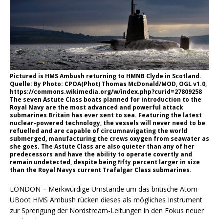
Pictured is HMS Ambush returning to HMNB Clyde in Scotland.
Quelle: By Photo: CPOA(Phot) Thomas McDonald/MOD, OGL v1.0,
https://commons.wikimedia.org/w/index.php?curid=27809258
The seven Astute Class boats planned for introduction to the
Royal Navy are the most advanced and powerful attack
submarines Britain has ever sent to sea. Featuring the latest
nuclear-powered technology, the vessels will never need to be
refuelled and are capable of circumnavigating the world
submerged, manufacturing the crews oxygen from seawater as
she goes. The Astute Class are also quieter than any of her
predecessors and have the ability to operate covertly and
remain undetected, despite being fifty percent larger in size
than the Royal Navys current Trafalgar Class submarines.
LONDON – Merkwürdige Umstände um das britische Atom-
UBoot HMS Ambush rücken dieses als mögliches Instrument
zur Sprengung der Nordstream-Leitungen in den Fokus neuer