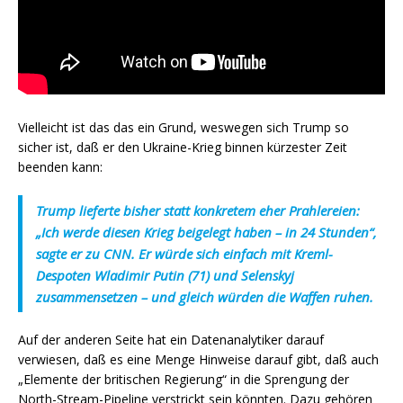
Vielleicht ist das das ein Grund, weswegen sich Trump so
sicher ist, daß er den Ukraine-Krieg binnen kürzester Zeit
beenden kann:
Trump lieferte bisher statt konkretem eher Prahlereien:
„Ich werde diesen Krieg beigelegt haben – in 24 Stunden“,
sagte er zu CNN. Er würde sich einfach mit Kreml-
Despoten Wladimir Putin (71) und Selenskyj
zusammensetzen – und gleich würden die Waffen ruhen.
Auf der anderen Seite hat ein Datenanalytiker darauf
verwiesen, daß es eine Menge Hinweise darauf gibt, daß auch
„Elemente der britischen Regierung“ in die Sprengung der
North-Stream-Pipeline verstrickt sein könnten. Dazu gehören