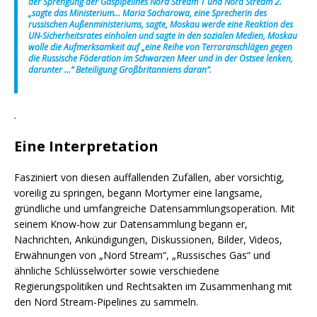
der Sprengung der Gaspipelines Nord Stream 1 und Nord Stream 2.
„sagte das Ministerium… Maria Sacharowa, eine Sprecherin des
russischen Außenministeriums, sagte, Moskau werde eine Reaktion des
UN-Sicherheitsrates einholen und sagte in den sozialen Medien, Moskau
wolle die Aufmerksamkeit auf „eine Reihe von Terroranschlägen gegen
die Russische Föderation im Schwarzen Meer und in der Ostsee lenken,
darunter …“ Beteiligung Großbritanniens daran“.
.
Eine Interpretation
Fasziniert von diesen auffallenden Zufällen, aber vorsichtig,
voreilig zu springen, begann Mortymer eine langsame,
gründliche und umfangreiche Datensammlungsoperation. Mit
seinem Know-how zur Datensammlung begann er,
Nachrichten, Ankündigungen, Diskussionen, Bilder, Videos,
Erwähnungen von „Nord Stream“, „Russisches Gas“ und
ähnliche Schlüsselwörter sowie verschiedene
Regierungspolitiken und Rechtsakten im Zusammenhang mit
den Nord Stream-Pipelines zu sammeln.