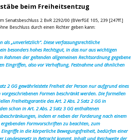
stäbe beim Freiheitsentzug
m Senatsbeschluss 2 BvR 2292/00 (BVerfGE 105, 239 [247ff.]
hne Beschluss durch einen Richter geben kann:
on als „unverletzlich“. Diese verfassungsrechtliche
ein besonders hohes Rechtsgut, in das nur aus wichtigen
 im Rahmen der geltenden allgemeinen Rechtsordnung gegebene
hen Eingriffen, also vor Verhaftung, Festnahme und ähnlichen
 Satz 2 GG gewährleistete Freiheit der Person nur aufgrund eines
n vorgeschriebenen Formen beschränkt werden. Die formellen
len Freiheitsgarantie des Art. 2 Abs. 2 Satz 2 GG in
n schon in Art. 2 Abs. 2 Satz 3 GG enthaltenen
heitsbeschränkungen, indem er neben der Forderung nach einem
etz ergebenden Formvorschriften zu beachten, zum
Eingriffe in die körperliche Bewegungsfreiheit, bedürfen einer
er Landesgesetz in Betracht kommt. Inhalt und Reichweite der