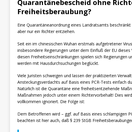
Quarantänebescheid ohne Richter
Freiheitsberaubung?
Eine Quarantäneanordnung eines Landratsamts beschränkt zw
aber nur ein Richter entziehen.
Seit ein im chinesischen Wuhan erstmals aufgetretener Vir
insbesondere Regierungen unter dem Einfluß der EU dieses V
diesen Freiheitseinschränkungen spielen sich Regierungen un
werden mit Hausdurchsuchungen beglückt.
Viele Juristen schweigen und lassen der praktizierten Verwa
Ansteckungsverdachts auf Basis eines PCR-Tests einfach du
Natürlich ist die Quarantäne eine freiheitsentziehende M
Maßnahmen jedoch unter einem Richtervorbehalt! Dies wird
vollkommen ignoriert. Die Folge ist:
Dem Betroffenen wird – ggf. auf Basis eines schlampigen PC
beachten ist hier auch, daß § 239 StGB Freiheitsberaubunge