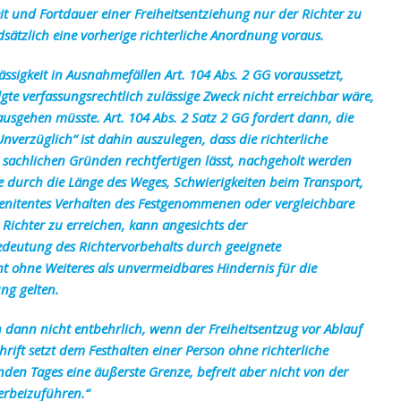
it und Fortdauer einer Freiheitsentziehung nur der Richter zu
sätzlich eine vorherige richterliche Anordnung voraus.
ässigkeit in Ausnahmefällen Art. 104 Abs. 2 GG voraussetzt,
gte verfassungsrechtlich zulässige Zweck nicht erreichbar wäre,
usgehen müsste. Art. 104 Abs. 2 Satz 2 GG fordert dann, die
verzüglich“ ist dahin auszulegen, dass die richterliche
 sachlichen Gründen rechtfertigen lässt, nachgeholt werden
e durch die Länge des Weges, Schwierigkeiten beim Transport,
renitentes Verhalten des Festgenommenen oder vergleichbare
 Richter zu erreichen, kann angesichts der
Bedeutung des Richtervorbehalts durch geeignete
 ohne Weiteres als unvermeidbares Hindernis für die
ng gelten.
 dann nicht entbehrlich, wenn der Freiheitsentzug vor Ablauf
chrift setzt dem Festhalten einer Person ohne richterliche
den Tages eine äußerste Grenze, befreit aber nicht von der
erbeizuführen.“