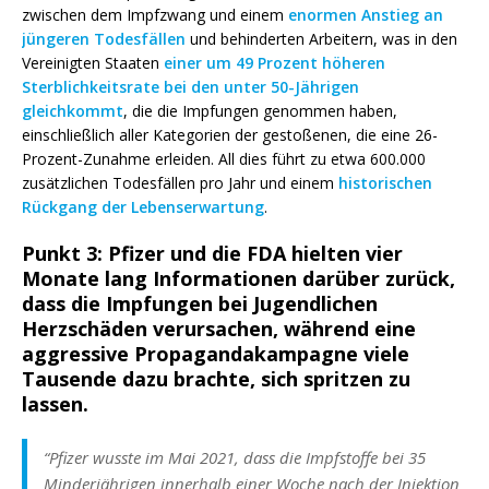
zwischen dem Impfzwang und einem
enormen Anstieg an
jüngeren Todesfällen
und behinderten Arbeitern, was in den
Vereinigten Staaten
einer um 49 Prozent höheren
Sterblichkeitsrate bei den unter 50-Jährigen
gleichkommt
, die die Impfungen genommen haben,
einschließlich aller Kategorien der gestoßenen, die eine 26-
Prozent-Zunahme erleiden. All dies führt zu etwa 600.000
zusätzlichen Todesfällen pro Jahr und einem
historischen
Rückgang der Lebenserwartung
.
Punkt 3:
Pfizer und die FDA hielten vier
Monate lang Informationen darüber zurück,
dass die Impfungen bei Jugendlichen
Herzschäden verursachen, während eine
aggressive Propagandakampagne viele
Tausende dazu brachte, sich spritzen zu
lassen.
“Pfizer wusste im Mai 2021, dass die Impfstoffe bei 35
Minderjährigen innerhalb einer Woche nach der Injektion