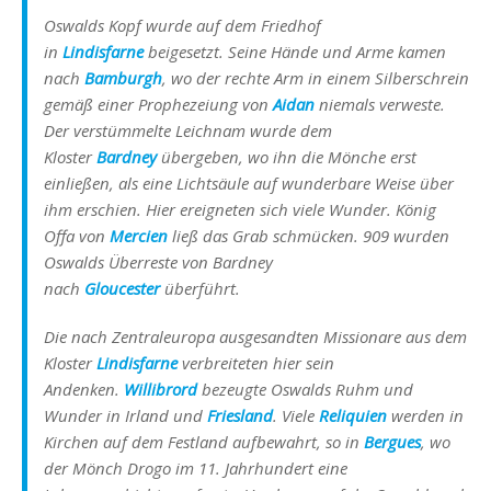
Oswalds Kopf wurde auf dem Friedhof
in
Lindisfarne
beigesetzt. Seine Hände und Arme kamen
nach
Bamburgh
, wo der rechte Arm in einem Silberschrein
gemäß einer Prophezeiung von
Aidan
niemals verweste.
Der verstümmelte Leichnam wurde dem
Kloster
Bardney
übergeben, wo ihn die Mönche erst
einließen, als eine Lichtsäule auf wunderbare Weise über
ihm erschien. Hier ereigneten sich viele Wunder. König
Offa von
Mercien
ließ das Grab schmücken. 909 wurden
Oswalds Überreste von Bardney
nach
Gloucester
überführt.
Die nach Zentraleuropa ausgesandten Missionare aus dem
Kloster
Lindisfarne
verbreiteten hier sein
Andenken.
Willibrord
bezeugte Oswalds Ruhm und
Wunder in Irland und
Friesland
. Viele
Reliquien
werden in
Kirchen auf dem Festland aufbewahrt, so in
Bergues
, wo
der Mönch Drogo im 11. Jahrhundert eine