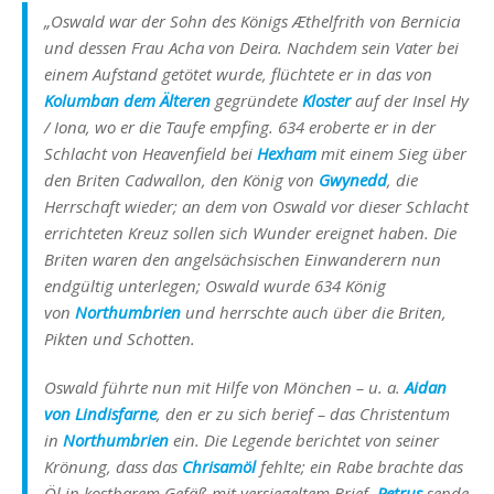
„Oswald war der Sohn des Königs Æthelfrith von Bernicia
und dessen Frau Acha von Deira. Nachdem sein Vater bei
einem Aufstand getötet wurde, flüchtete er in das von
Kolumban dem Älteren
gegründete
Kloster
auf der Insel Hy
/ Iona, wo er die Taufe empfing. 634 eroberte er in der
Schlacht von Heavenfield bei
Hexham
mit einem Sieg über
den Briten Cadwallon, den König von
Gwynedd
, die
Herrschaft wieder; an dem von Oswald vor dieser Schlacht
errichteten Kreuz sollen sich Wunder ereignet haben. Die
Briten waren den angelsächsischen Einwanderern nun
endgültig unterlegen; Oswald wurde 634 König
von
Northumbrien
und herrschte auch über die Briten,
Pikten und Schotten.
Oswald führte nun mit Hilfe von Mönchen – u. a.
Aidan
von Lindisfarne
, den er zu sich berief – das Christentum
in
Northumbrien
ein. Die Legende berichtet von seiner
Krönung, dass das
Chrisamöl
fehlte; ein Rabe brachte das
Öl in kostbarem Gefäß mit versiegeltem Brief,
Petrus
sende