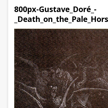
800px-Gustave_Doré_-
_Death_on_the_Pale_Hors