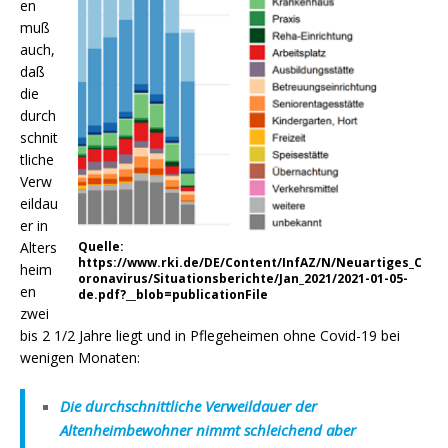
en
muß
auch,
daß
die
durch
schnit
tliche
Verw
eildau
er in
Alters
Quelle:
https://www.rki.de/DE/Content/InfAZ/N/Neuartiges_C
heim
oronavirus/Situationsberichte/Jan_2021/2021-01-05-
en
de.pdf?__blob=publicationFile
zwei
bis 2 1/2 Jahre liegt und in Pflegeheimen ohne Covid-19 bei
wenigen Monaten:
Die durchschnittliche Verweildauer der
Altenheimbewohner nimmt schleichend aber