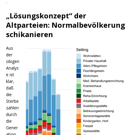
.
„Lösungskonzept“ der
Altparteien: Normalbevölkerung
schikanieren
Aus
der
obigen
Analys
e ist
klar,
daß
die
Sterbe
zahlen
durch
die
Gener
ation