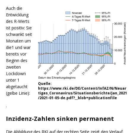
Auch die
Entwicklung
des R-Werts
ist positiv: Sie
schwankt seit
Monaten um
die1 und war
bereits vor
Beginn des
zweiten
Lockdown
unter 1
Quelle:
abgetaucht
https://www.rki.de/DE/Content/InfAZ/N/Neuar
(gelbe Linie):
tiges_Coronavirus/Situationsberichte/Jan_2021
/2021-01-05-de.pdf?__blob=publicationFile
.
Inzidenz-Zahlen sinken permanent
Die Abbildung des RKI auf der rechten Seite zeigt den Verlauf