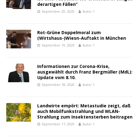
derartigen Fällen“
September 20, 2020
Autor 1
Rot-Grüne Doppelmoral zum
(Wirtshaus-)Wiesn-Auftakt in München
September 19, 2020
Autor 1
Informationen zur Corona-Krise,
ausgewählt durch Franz Bergmüller (MdL):
Update vom 8.10.
September 18, 2020
Autor 1
Landwirte empört: Metastudie zeigt, daß
auch Mobilfunkstrahlung und WLAN-
Strahlung zum Insektensterben beitragen
September 17, 2020
Autor 1