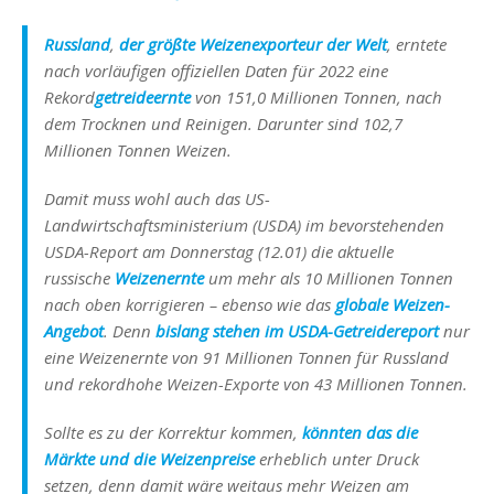
Russland
,
der größte
Weizenexport
eur der Welt
, erntete
nach vorläufigen offiziellen Daten für 2022 eine
Rekord
getreideernte
von 151,0 Millionen Tonnen, nach
dem Trocknen und Reinigen. Darunter sind 102,7
Millionen Tonnen Weizen.
Damit muss wohl auch das US-
Landwirtschaftsministerium (USDA) im bevorstehenden
USDA-Report am Donnerstag (12.01) die aktuelle
russische
Weizenernte
um mehr als 10 Millionen Tonnen
nach oben korrigieren – ebenso wie das
globale Weizen-
Angebot
. Denn
bislang stehen im USDA-Getreidereport
nur
eine Weizenernte von 91 Millionen Tonnen für Russland
und rekordhohe Weizen-Exporte von 43 Millionen Tonnen.
Sollte es zu der Korrektur kommen,
könnten das die
Märkte und die Weizenpreise
erheblich unter Druck
setzen, denn damit wäre weitaus mehr Weizen am