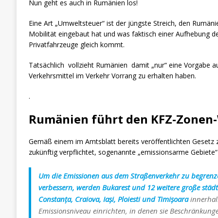
Nun geht es auch in Rumänien los!
Eine Art „Umweltsteuer“ ist der jüngste Streich, den Rumäni
Mobilität eingebaut hat und was faktisch einer Aufhebung d
Privatfahrzeuge gleich kommt.
Tatsächlich vollzieht Rumänien damit „nur“ eine Vorgabe a
Verkehrsmittel im Verkehr Vorrang zu erhalten haben.
.
Rumänien führt den KFZ-Zonen
Gemäß einem im Amtsblatt bereits veröffentlichten Gesetz 
zukünftig verpflichtet, sogenannte „emissionsarme Gebiete“ 
Um die Emissionen aus dem Straßenverkehr zu begrenze
verbessern, werden Bukarest und 12 weitere große städ
Constanța, Craiova, Iași,
Ploiesti und Timișoara
innerhal
Emissionsniveau einrichten, in denen sie Beschränkung