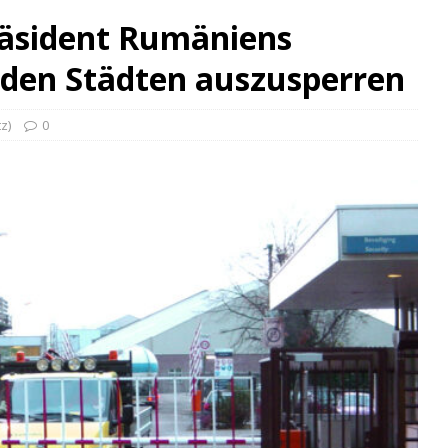
äsident Rumäniens
 den Städten auszusperren
z)
0