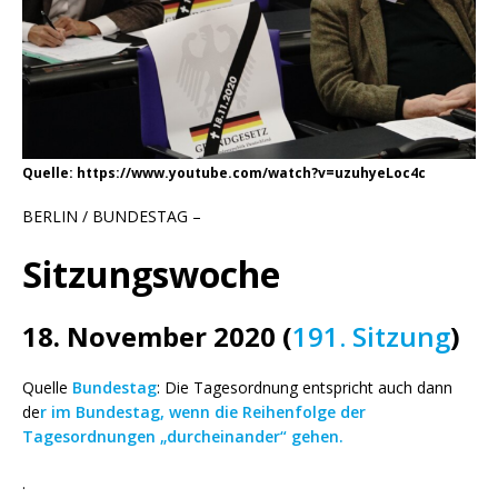
Quelle: https://www.youtube.com/watch?v=uzuhyeLoc4c
BERLIN / BUNDESTAG –
Sitzungswoche
18. November 2020 (
191. Sitzung
)
Quelle
Bundestag
: Die Tagesordnung entspricht auch dann
de
r im Bundestag, wenn die Reihenfolge der
Tagesordnungen „durcheinander“ gehen.
.