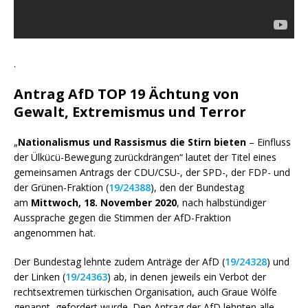
.
Antrag AfD TOP 19
Ächtung von
Gewalt, Extremismus und Terror
„
Nationalismus und Rassismus die Stirn bieten
– Einfluss
der Ülkücü-Bewegung zurückdrängen“ lautet der Titel eines
gemeinsamen Antrags der CDU/CSU-, der SPD-, der FDP- und
der Grünen-Fraktion (
19/24388
), den der Bundestag
am
Mittwoch, 18. November 2020
, nach halbstündiger
Aussprache gegen die Stimmen der AfD-Fraktion
angenommen hat.
Der Bundestag lehnte zudem Anträge der AfD (
19/24328
) und
der Linken (
19/24363
) ab, in denen jeweils ein Verbot der
rechtsextremen türkischen Organisation, auch Graue Wölfe
genannt, gefordert wurde. Den Antrag der AfD lehnten alle