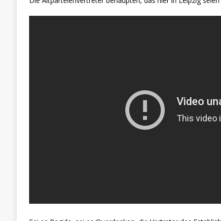
Die Altparteienvertreter behaupten, das hier in Leipzig seie