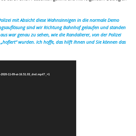
 Polizei mit Absicht diese Wahnsinnigen in die normale Demo
ungsauflösung sind wir Richtung Bahnhof gelaufen und standen
aus war genau zu sehen, wie die Randalierer, von der Polizei
„hofiert“ wurden. Ich hoffe, das hilft Ihnen und Sie können das
-2020-11-09-at-16.51.03_dvd.mp4?_=1