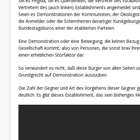
Sei es Pegida, sei es Querdenken, die Vertreter des Establ
Vertretern des (auch linken) Establishments angemeldet si
Seien es Demonstrationen der Kommunisten, der Ökologisten,
die Anmelder oder die Schirmherren derartiger Kundgebung
Bundestagsbüros einer der etablierten Parteien.
Eine Demonstration oder eine Bewegung, die keinen Bezug z
Gesellschaft kommt, also von Personen, die sonst brav ihre
einen erheblichen Störfaktor dar.
So verwundert es nicht, daß diese Bürger von allen Seiten 
Grundgrecht auf Demonstration auszuüben.
Die Zahl der Gegner und Art des Vorgehens dieser Gegner 
deutlich: Es gibt dieses Establishment, das sein bisheriges 