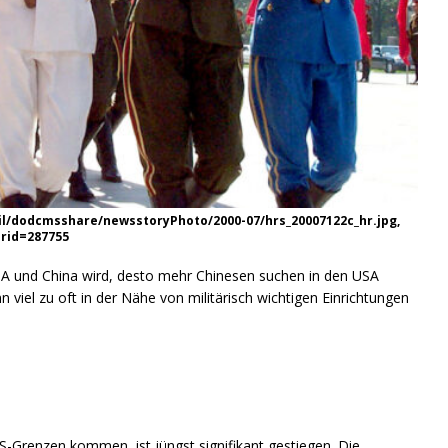
mil/dodcmsshare/newsstoryPhoto/2000-07/hrs_20007122c_hr.jpg,
rid=287755
A und China wird, desto mehr Chinesen suchen in den USA
n viel zu oft in der Nähe von militärisch wichtigen Einrichtungen
S-Grenzen kommen, ist jüngst signifikant gestiegen. Die