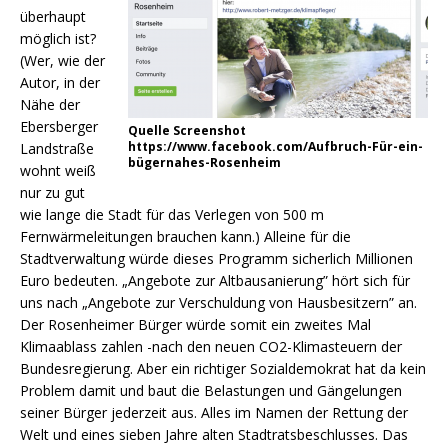
überhaupt
möglich ist?
(Wer, wie der
Autor, in der
Nähe der
Ebersberger
Quelle Screenshot
https://www.facebook.com/Aufbruch-Für-ein-
Landstraße
bügernahes-Rosenheim
wohnt weiß
nur zu gut
wie lange die Stadt für das Verlegen von 500 m
Fernwärmeleitungen brauchen kann.) Alleine für die
Stadtverwaltung würde dieses Programm sicherlich Millionen
Euro bedeuten. „Angebote zur Altbausanierung” hört sich für
uns nach „Angebote zur Verschuldung von Hausbesitzern” an.
Der Rosenheimer Bürger würde somit ein zweites Mal
Klimaablass zahlen -nach den neuen CO2-Klimasteuern der
Bundesregierung. Aber ein richtiger Sozialdemokrat hat da kein
Problem damit und baut die Belastungen und Gängelungen
seiner Bürger jederzeit aus. Alles im Namen der Rettung der
Welt und eines sieben Jahre alten Stadtratsbeschlusses. Das