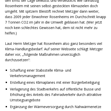
den Ernst der Lage bewusst und verdeutlicht wie fahrlässig
Rosenheim mit seinen selbst-gesteckten Klimazielen doch
umgeht. Mit spitzem Bleistift rechnet Metzger dann weiter,
dass 2009 jeder Einwohner Rosenheims im Durchschnitt knapp
7 Tonnen CO2 im Jahr in die Umwelt geblasen hat. (Wer jetzt
noch kein schlechtes Gewissen hat, dem ist nicht mehr zu
helfen.)
Laut Herrn Metzger hat Rosenheim also ganz besonders viel
Klima-Handlungsbedarf. Auf seiner Webseite schlägt Metzger
daher vor, „folgende Maßnahmen unverzüglich
durchzusetzen“:
Schaffung einer Stabsstelle Klima- und
Verkehrsmanagement
Erstellung eines Klimaplanes mit einer Bürgerbeteiligung
Verlagerung des Stadtverkehrs auf öffentliche Busse und
Erhöhung des Anteils des Fahrradverkehr durch attraktive
Umstiegsangebote
Ergänzung der Wärmeversorgung durch Nahwärmenetze