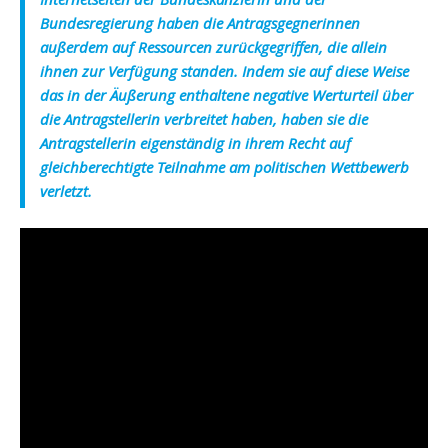
Bundesregierung haben die Antragsgegnerinnen
außerdem auf Ressourcen zurückgegriffen, die allein
ihnen zur Verfügung standen. Indem sie auf diese Weise
das in der Äußerung enthaltene negative Werturteil über
die Antragstellerin verbreitet haben, haben sie die
Antragstellerin eigenständig in ihrem Recht auf
gleichberechtigte Teilnahme am politischen Wettbewerb
verletzt.