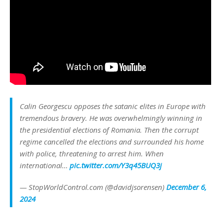
Calin Georgescu opposes the satanic elites in Europe with
tremendous bravery. He was overwhelmingly winning in
the presidential elections of Romania. Then the corrupt
regime cancelled the elections and surrounded his home
with police, threatening to arrest him. When
international…
pic.twitter.com/Y3q45BUQ3j
— StopWorldControl.com (@davidjsorensen)
December 6,
2024