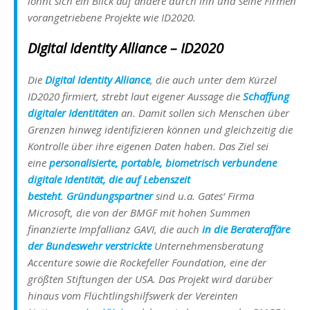
lohnt sich ein Blick auf andere durch ihn und seine Firmen
vorangetriebene Projekte wie ID2020.
Digital Identity Alliance – ID2020
Die
Digital Identity Alliance
, die auch unter dem Kürzel
ID2020 firmiert, strebt laut eigener Aussage die
Schaffung
digitaler Identitäten
an. Damit sollen sich Menschen über
Grenzen hinweg identifizieren können und gleichzeitig die
Kontrolle über ihre eigenen Daten haben. Das Ziel sei
eine
personalisierte, portable, biometrisch verbundene
digitale Identität, die auf Lebenszeit
besteht
.
Gründungspartner
sind u.a. Gates‘ Firma
Microsoft, die von der BMGF mit hohen Summen
finanzierte Impfallianz GAVI, die auch
in die Berateraffäre
der Bundeswehr verstrickte
Unternehmensberatung
Accenture sowie die Rockefeller Foundation, eine der
größten Stiftungen der USA. Das Projekt wird darüber
hinaus vom Flüchtlingshilfswerk der Vereinten