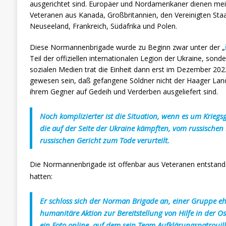
ausgerichtet sind. Europäer und Nordamerikaner dienen mei
Veteranen aus Kanada, Großbritannien, den Vereinigten Sta
Neuseeland, Frankreich, Südafrika und Polen.
Diese Normannenbrigade wurde zu Beginn zwar unter der „
Teil der offiziellen internationalen Legion der Ukraine, sond
sozialen Medien trat die Einheit dann erst im Dezember 2022 
gewesen sein, daß gefangene Söldner nicht der Haager Lan
ihrem Gegner auf Gedeih und Verderben ausgeliefert sind.
Noch komplizierter ist die Situation, wenn es um Kriegs
die auf der Seite der Ukraine kämpften, vom russisch
russischen Gericht zum Tode verurteilt.
Die Normannenbrigade ist offenbar aus Veteranen entstanden
hatten:
Er schloss sich der Norman Brigade an, einer Gruppe eh
humanitäre Aktion zur Bereitstellung von Hilfe in der O
ein Foto online, auf dem sein Team Aufklärungspatrouill