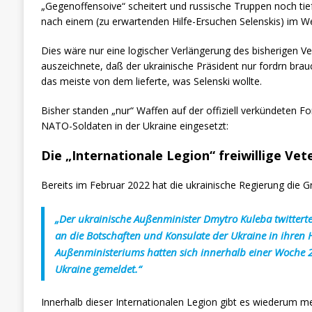
„Gegenoffensoive“ scheitert und russische Truppen noch tief
nach einem (zu erwartenden Hilfe-Ersuchen Selenskis) im We
Dies wäre nur eine logischer Verlängerung des bisherigen V
auszeichnete, daß der ukrainische Präsident nur fordrn bra
das meiste von dem lieferte, was Selenski wollte.
Bisher standen „nur“ Waffen auf der offiziell verkündeten For
NATO-Soldaten in der Ukraine eingesetzt:
Die „Internationale Legion“ freiwillige Ve
Bereits im Februar 2022 hat die ukrainische Regierung die G
„Der ukrainische Außenminister Dmytro Kuleba twitterte, d
an die Botschaften und Konsulate der Ukraine in ihren
Außenministeriums hatten sich innerhalb einer Woche 
Ukraine gemeldet.“
Innerhalb dieser Internationalen Legion gibt es wiederum me