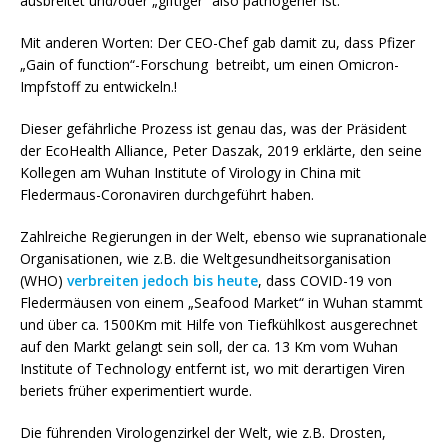
ausbreitet und/oder „giftiger“ also pathogener ist.
Mit anderen Worten: Der CEO-Chef gab damit zu, dass Pfizer
„Gain of function“-Forschung betreibt, um einen Omicron-
Impfstoff zu entwickeln.!
Dieser gefährliche Prozess ist genau das, was der Präsident
der EcoHealth Alliance, Peter Daszak, 2019 erklärte, den seine
Kollegen am Wuhan Institute of Virology in China mit
Fledermaus-Coronaviren durchgeführt haben.
Zahlreiche Regierungen in der Welt, ebenso wie supranationale
Organisationen, wie z.B. die Weltgesundheitsorganisation
(WHO)
verbreiten jedoch bis heute
, dass COVID-19 von
Fledermäusen von einem „Seafood Market“ in Wuhan stammt
und über ca. 1500Km mit Hilfe von Tiefkühlkost ausgerechnet
auf den Markt gelangt sein soll, der ca. 13 Km vom Wuhan
Institute of Technology entfernt ist, wo mit derartigen Viren
beriets früher experimentiert wurde.
Die führenden Virologenzirkel der Welt, wie z.B. Drosten,