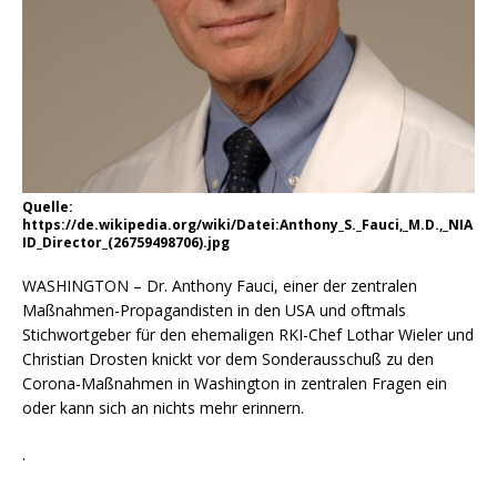
Quelle:
https://de.wikipedia.org/wiki/Datei:Anthony_S._Fauci,_M.D.,_NIA
ID_Director_(26759498706).jpg
WASHINGTON – Dr. Anthony Fauci, einer der zentralen
Maßnahmen-Propagandisten in den USA und oftmals
Stichwortgeber für den ehemaligen RKI-Chef Lothar Wieler und
Christian Drosten knickt vor dem Sonderausschuß zu den
Corona-Maßnahmen in Washington in zentralen Fragen ein
oder kann sich an nichts mehr erinnern.
.