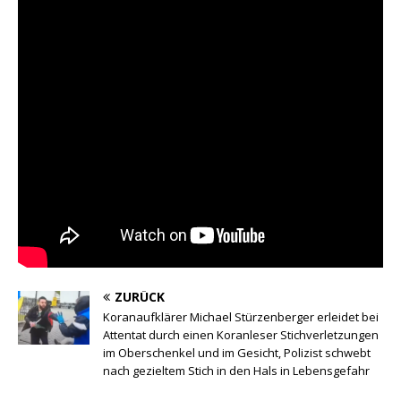
ZURÜCK
Koranaufklärer Michael Stürzenberger erleidet bei
Attentat durch einen Koranleser Stichverletzungen
im Oberschenkel und im Gesicht, Polizist schwebt
nach gezieltem Stich in den Hals in Lebensgefahr