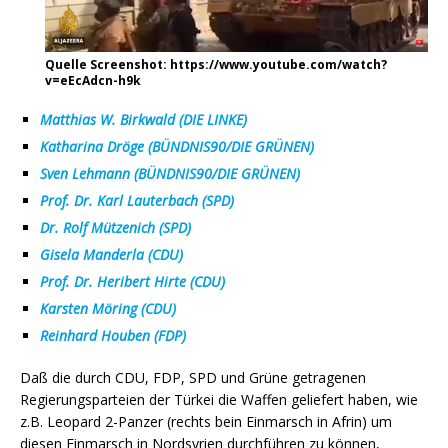
Quelle Screenshot: https://www.youtube.com/watch?
v=eEcAdcn-h9k
Matthias W. Birkwald (DIE LINKE)
Katharina Dröge (BÜNDNIS90/DIE GRÜNEN)
Sven Lehmann (BÜNDNIS90/DIE GRÜNEN)
Prof. Dr. Karl Lauterbach (SPD)
Dr. Rolf Mützenich (SPD)
Gisela Manderla (CDU)
Prof. Dr. Heribert Hirte (CDU)
Karsten Möring (CDU)
Reinhard Houben (FDP)
Daß die durch CDU, FDP, SPD und Grüne getragenen
Regierungsparteien der Türkei die Waffen geliefert haben, wie
z.B. Leopard 2-Panzer (rechts bein Einmarsch in Afrin) um
diesen Einmarsch in Nordsyrien durchführen zu können,