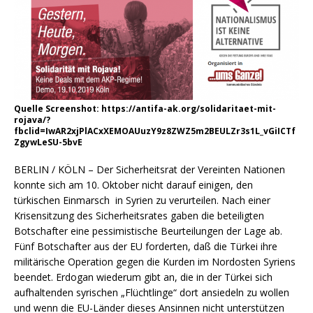
Quelle Screenshot: https://antifa-ak.org/solidaritaet-mit-
rojava/?
fbclid=IwAR2xjPlACxXEMOAUuzY9z8ZWZ5m2BEULZr3s1L_vGiICTf
ZgywLeSU-5bvE
BERLIN / KÖLN – Der Sicherheitsrat der Vereinten Nationen
konnte sich am 10. Oktober nicht darauf einigen, den
türkischen Einmarsch in Syrien zu verurteilen. Nach einer
Krisensitzung des Sicherheitsrates gaben die beteiligten
Botschafter eine pessimistische Beurteilungen der Lage ab.
Fünf Botschafter aus der EU forderten, daß die Türkei ihre
militärische Operation gegen die Kurden im Nordosten Syriens
beendet. Erdogan wiederum gibt an, die in der Türkei sich
aufhaltenden syrischen „Flüchtlinge“ dort ansiedeln zu wollen
und wenn die EU-Länder dieses Ansinnen nicht unterstützen