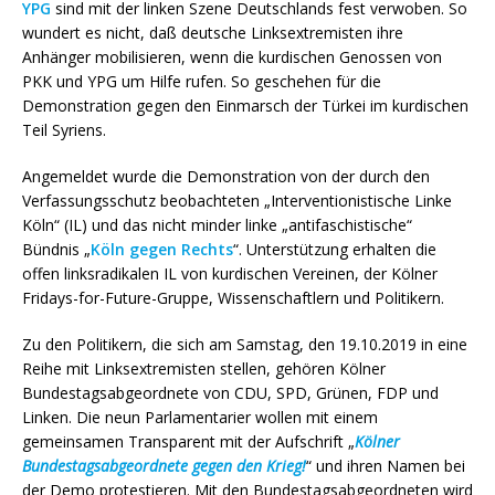
YPG
sind mit der linken Szene Deutschlands fest verwoben. So
wundert es nicht, daß deutsche Linksextremisten ihre
Anhänger mobilisieren, wenn die kurdischen Genossen von
PKK und YPG um Hilfe rufen. So geschehen für die
Demonstration gegen den Einmarsch der Türkei im kurdischen
Teil Syriens.
Angemeldet wurde die Demonstration von der durch den
Verfassungsschutz beobachteten „Interventionistische Linke
Köln“ (IL) und das nicht minder linke „antifaschistische“
Bündnis „
Köln gegen Rechts
“. Unterstützung erhalten die
offen linksradikalen IL von kurdischen Vereinen, der Kölner
Fridays-for-Future-Gruppe, Wissenschaftlern und Politikern.
Zu den Politikern, die sich am Samstag, den 19.10.2019 in eine
Reihe mit Linksextremisten stellen, gehören Kölner
Bundestagsabgeordnete von CDU, SPD, Grünen, FDP und
Linken. Die neun Parlamentarier wollen mit einem
gemeinsamen Transparent mit der Aufschrift „
Kölner
Bundestagsabgeordnete gegen den Krieg!
“ und ihren Namen bei
der Demo protestieren. Mit den Bundestagsabgeordneten wird