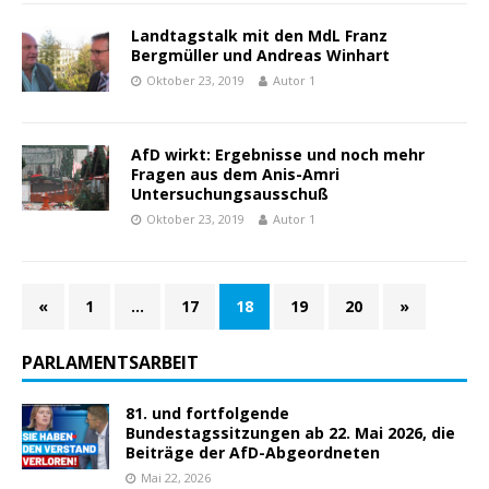
Landtagstalk mit den MdL Franz
Bergmüller und Andreas Winhart
Oktober 23, 2019
Autor 1
AfD wirkt: Ergebnisse und noch mehr
Fragen aus dem Anis-Amri
Untersuchungsausschuß
Oktober 23, 2019
Autor 1
«
1
…
17
18
19
20
»
PARLAMENTSARBEIT
81. und fortfolgende
Bundestagssitzungen ab 22. Mai 2026, die
Beiträge der AfD-Abgeordneten
Mai 22, 2026