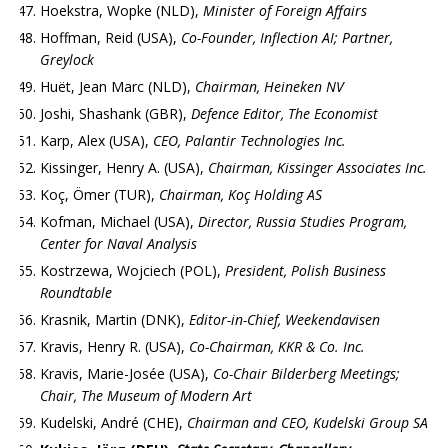
Hoekstra, Wopke (NLD),
Minister of Foreign Affairs
Hoffman, Reid (USA),
Co-Founder, Inflection AI; Partner,
Greylock
Huët, Jean Marc (NLD),
Chairman, Heineken NV
Joshi, Shashank (GBR),
Defence Editor, The Economist
Karp, Alex (USA),
CEO, Palantir Technologies Inc.
Kissinger, Henry A. (USA),
Chairman, Kissinger Associates Inc.
Koç, Ömer (TUR),
Chairman, Koç Holding AS
Kofman, Michael (USA),
Director, Russia Studies Program,
Center for Naval Analysis
Kostrzewa, Wojciech (POL),
President, Polish Business
Roundtable
Krasnik, Martin (DNK),
Editor-in-Chief, Weekendavisen
Kravis, Henry R. (USA),
Co-Chairman, KKR & Co. Inc.
Kravis, Marie-Josée (USA),
Co-Chair Bilderberg Meetings;
Chair, The Museum of Modern Art
Kudelski, André (CHE),
Chairman and CEO, Kudelski Group SA