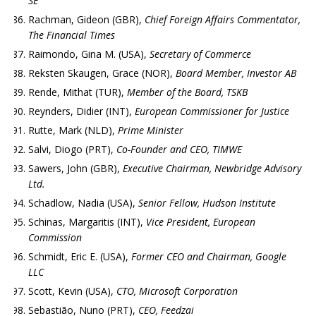
SE
Rachman, Gideon (GBR),
Chief Foreign Affairs Commentator,
The Financial Times
Raimondo, Gina M. (USA),
Secretary of Commerce
Reksten Skaugen, Grace (NOR),
Board Member, Investor AB
Rende, Mithat (TUR),
Member of the Board, TSKB
Reynders, Didier (INT),
European Commissioner for Justice
Rutte, Mark (NLD),
Prime Minister
Salvi, Diogo (PRT),
Co-Founder and CEO, TIMWE
Sawers, John (GBR),
Executive Chairman, Newbridge Advisory
Ltd.
Schadlow, Nadia (USA),
Senior Fellow, Hudson Institute
Schinas, Margaritis (INT),
Vice President, European
Commission
Schmidt, Eric E. (USA),
Former CEO and Chairman, Google
LLC
Scott, Kevin (USA),
CTO, Microsoft Corporation
Sebastião, Nuno (PRT),
CEO, Feedzai