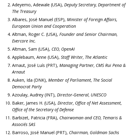
Adeyemo, Adewale (USA),
Deputy Secretary, Department of
The Treasury
Albares, José Manuel (ESP),
Minister of Foreign Affairs,
European Union and Cooperation
Altman, Roger C. (USA),
Founder and Senior Chairman,
Evercore Inc.
Altman, Sam (USA),
CEO, OpenAI
Applebaum, Anne (USA),
Staff Writer, The Atlantic
Arnaut, José Luís (PRT),
Managing Partner, CMS Rui Pena &
Arnaut
Auken, Ida (DNK),
Member of Parliament, The Social
Democrat Party
Azoulay, Audrey (INT),
Director-General, UNESCO
Baker, James H. (USA),
Director, Office of Net Assessment,
Office of the Secretary of Defense
Barbizet, Patricia (FRA),
Chairwoman and CEO, Temaris &
Associés SAS
Barroso, José Manuel (PRT),
Chairman, Goldman Sachs