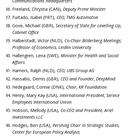
Communications Headquarters
Freeland, Chrystia (CAN),
Deputy Prime Minister
Furtado, Isabel (PRT),
CEO, TMG Automotive
Gove, Michael (GBR),
Secretary of State for Levelling Up,
Cabinet Office
Halberstadt, Victor (NLD),
Co-Chair Bilderberg Meetings;
Professor of Economics, Leiden University
Hallengren, Lena (SWE),
Minister for Health and Social
Affairs
Hamers, Ralph (NLD),
CEO, UBS Group AG
Hassabis, Demis (GBR),
CEO and Founder, DeepMind
Hedegaard, Connie (DNK),
Chair, KR Foundation
Henry, Mary Kay (USA),
International President, Service
Employees International Union
Hobson, Mellody (USA),
Co-CEO and President, Ariel
Investments LLC
Hodges, Ben (USA),
Pershing Chair in Strategic Studies,
Center for European Policy Analysis