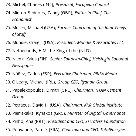
Michel, Charles (INT),
President, European Council
Minton Beddoes, Zanny (GBR),
Editor-in-Chief, The
Economist
Mullen, Michael (USA),
Former Chairman of the Joint Chiefs
of Staff
Mundie, Craig J. (USA),
President, Mundie & Associates LLC
Netherlands, H.M. the King of the (NLD)
Niemi, Kaius (FIN),
Senior Editor-in-Chief, Helsingin Sanomat
Newspaper
Núñez, Carlos (ESP),
Executive Chairman, PRISA Media
O’Leary, Michael (IRL),
Group CEO, Ryanair Group
Papalexopoulos, Dimitri (GRC),
Chairman, TITAN Cement
Group
Petraeus, David H. (USA),
Chairman, KKR Global Institute
Pierrakakis, Kyriakos (GRC),
Minister of Digital Governance
Pinho, Ana (PRT),
President and CEO, Serralves Foundation
Pouyanné, Patrick (FRA),
Chairman and CEO, TotalEnergies