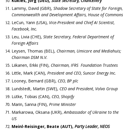
Kukies, Jörg (DEU),
State Secretary, Chancellery
Lammy, David (GBR),
Shadow Secretary of State for Foreign,
Commonwealth and Development Affairs, House of Commons
LeCun, Yann (USA),
Vice-President and Chief AI Scientist,
Facebook, Inc.
Leu, Livia (CHE),
State Secretary, Federal Department of
Foreign Affairs
Leysen, Thomas (BEL),
Chairman, Umicore and Mediahuis;
Chairman DSM N.V.
Liikanen, Erkki (FIN),
Chairman, IFRS Foundation Trustees
Little, Mark (CAN),
President and CEO, Suncor Energy Inc.
Looney, Bernard (GBR),
CEO, BP plc
Lundstedt, Martin (SWE),
CEO and President, Volvo Group
Lütke, Tobias (CAN),
CEO, Shopify
Marin, Sanna (FIN),
Prime Minister
Markarowa, Oksana (UKR),
Ambassador of Ukraine to the
US
Meinl-Reisinger, Beate (AUT),
Party Leader, NEOS