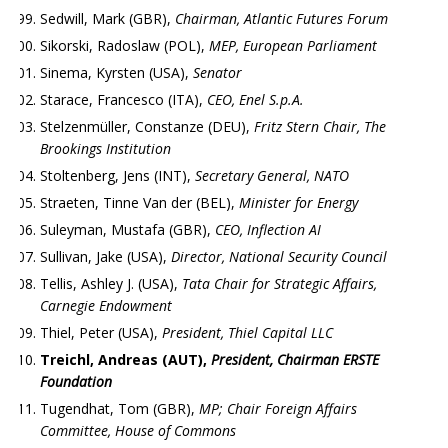
Sedwill, Mark (GBR),
Chairman, Atlantic Futures Forum
Sikorski, Radoslaw (POL),
MEP, European Parliament
Sinema, Kyrsten (USA),
Senator
Starace, Francesco (ITA),
CEO, Enel S.p.A.
Stelzenmüller, Constanze (DEU),
Fritz Stern Chair, The
Brookings Institution
Stoltenberg, Jens (INT),
Secretary General, NATO
Straeten, Tinne Van der (BEL),
Minister for Energy
Suleyman, Mustafa (GBR),
CEO, Inflection AI
Sullivan, Jake (USA),
Director, National Security Council
Tellis, Ashley J. (USA),
Tata Chair for Strategic Affairs,
Carnegie Endowment
Thiel, Peter (USA),
President, Thiel Capital LLC
Treichl, Andreas (AUT),
President, Chairman ERSTE
Foundation
Tugendhat, Tom (GBR),
MP; Chair Foreign Affairs
Committee, House of Commons