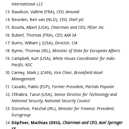
International LLC
Baudson, Valérie (FRA),
CEO, Amundi
Beurden, Ben van (NLD),
CEO, Shell plc
Bourla, Albert (USA),
Chairman and CEO, Pfizer Inc.
Buberl, Thomas (FRA),
CEO, AXA SA
Burns, William J. (USA),
Director, CIA
Byrne, Thomas (IRL),
Minister of State for European Affairs
Campbell, Kurt (USA),
White House Coordinator for Indo-
Pacific, NSC
Carney, Mark J. (CAN),
Vice Chair, Brookfield Asset
Management
Casado, Pablo (ESP),
Former President, Partido Popular
Chhabra, Tarun (USA),
Senior Director for Technology and
National Security, National Security Council
Donohoe, Paschal (IRL),
Minister for Finance; President,
Eurogroup
Döpfner, Mathias (DEU),
Chairman and CEO, Axel Springer
SE