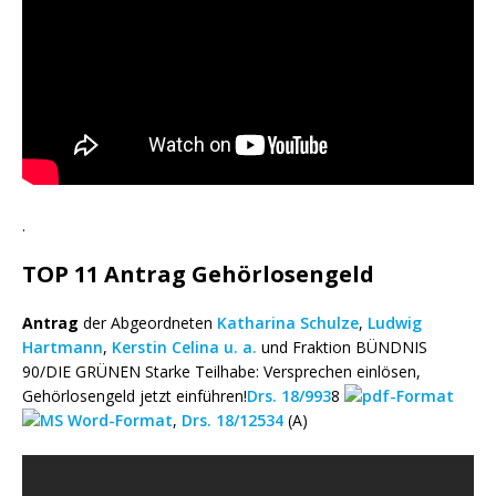
.
TOP 11 Antrag Gehörlosengeld
Antrag
der Abgeordneten
Katharina Schulze
,
Ludwig
Hartmann
,
Kerstin Celina
u. a.
und Fraktion BÜNDNIS
90/DIE GRÜNEN Starke Teilhabe: Versprechen einlösen,
Gehörlosengeld jetzt einführen!
Drs. 18/993
8
,
Drs. 18/12534
(A)