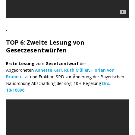
.
TOP 6: Z
weite Lesung von
Gesetzesentwürfen
Erste Lesung
zum
Gesetzentwurf
der
Abgeordneten
Annette Karl
,
Ruth Müller
,
Florian von
Brunn
u. a.
und Fraktion SPD zur Änderung der Bayerischen
Bauordnung Abschaffung der sog. 10H-Regelung
Drs.
18/16896