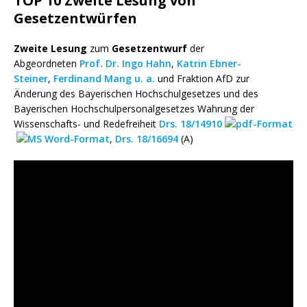
TOP 10 Zweite Lesung von
Gesetzentwürfen
Zweite Lesung
zum
Gesetzentwurf
der
Abgeordneten
Prof. Dr. Ingo Hahn
,
Katrin Ebner-
Steiner
,
Ferdinand Mang
u. a.
und Fraktion AfD zur
Änderung des Bayerischen Hochschulgesetzes und des
Bayerischen Hochschulpersonalgesetzes Wahrung der
Wissenschafts- und Redefreiheit
Drs. 18/14910
,
Drs. 18/16694
(A)