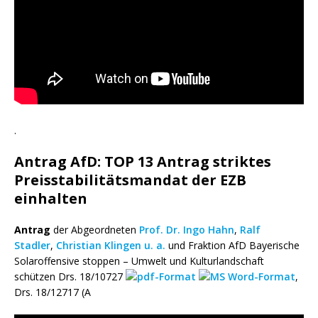
.
Antrag AfD: TOP 13 Antrag striktes
Preisstabilitätsmandat der EZB
einhalten
Antrag
der Abgeordneten
Prof. Dr. Ingo Hahn
,
Ralf
Stadler
,
Christian Klingen
u. a.
und Fraktion AfD Bayerische
Solaroffensive stoppen – Umwelt und Kulturlandschaft
schützen Drs. 18/10727
,
Drs. 18/12717 (A