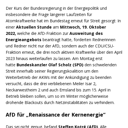
Der Kurs der Bundesregierung in der Energiepolitik und
insbesondere die Frage längerer Laufzeiten für
Atomkraftwerke hat im Bundestag erneut für Streit gesorgt: In
einer
Aktuellen Stunde
am
Mittwoch, 19. Oktober
2022,
welche die AfD-Fraktion zur
Ausweitung des
Energieangebots
beantragt hatte, forderten Rednerinnen
und Redner nicht nur der AfD, sondern auch der CDU/CSU-
Fraktion erneut, die drei noch aktiven Kraftwerke über den April
2023 hinaus weiterlaufen zu lassen. Am Montag erst
hatte
Bundeskanzler Olaf Scholz (SPD)
den schwelenden
Streit innerhalb seiner Regierungskoalition um den
Weiterbetrieb der AKWs mit der Ankündigung zu beenden
versucht, dass die drei verbliebenen Meiler Isar 2,
Neckarwestheim 2 und auch Emsland bis zum 15. April in
Betrieb bleiben sollen, um so im Winter möglicherweise
drohende Blackouts durch Netzinstabilitäten zu verhindern.
AfD für „Renaissance der Kernenergie“
Das sei nicht genug, befand
Steffen Kotré (AfD)
. Alle