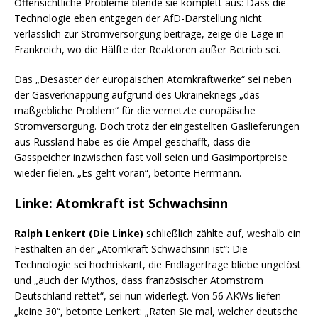
Offensichtliche Probleme blende sie komplett aus: Dass die
Technologie eben entgegen der AfD-Darstellung nicht
verlässlich zur Stromversorgung beitrage, zeige die Lage in
Frankreich, wo die Hälfte der Reaktoren außer Betrieb sei.
Das „Desaster der europäischen Atomkraftwerke“ sei neben
der Gasverknappung aufgrund des Ukrainekriegs „das
maßgebliche Problem“ für die vernetzte europäische
Stromversorgung. Doch trotz der eingestellten Gaslieferungen
aus Russland habe es die Ampel geschafft, dass die
Gasspeicher inzwischen fast voll seien und Gasimportpreise
wieder fielen. „Es geht voran“, betonte Herrmann.
Linke: Atomkraft ist Schwachsinn
Ralph Lenkert (Die Linke)
schließlich zählte auf, weshalb ein
Festhalten an der „Atomkraft Schwachsinn ist“: Die
Technologie sei hochriskant, die Endlagerfrage bliebe ungelöst
und „auch der Mythos, dass französischer Atomstrom
Deutschland rettet“, sei nun widerlegt. Von 56 AKWs liefen
„keine 30“, betonte Lenkert: „Raten Sie mal, welcher deutsche