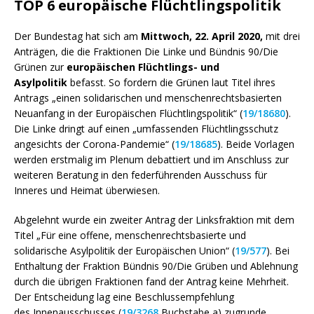
TOP 6 europäische Flüchtlingspolitik
Der Bundestag hat sich am
Mittwoch, 22. April 2020,
mit drei
Anträgen, die die Fraktionen Die Linke und Bündnis 90/Die
Grünen zur
europäischen Flüchtlings- und
Asylpolitik
befasst. So fordern die Grünen laut Titel ihres
Antrags „einen solidarischen und menschenrechtsbasierten
Neuanfang in der Europäischen Flüchtlingspolitik“ (
19/18680
).
Die Linke dringt auf einen „umfassenden Flüchtlingsschutz
angesichts der Corona-Pandemie“ (
19/18685
). Beide Vorlagen
werden erstmalig im Plenum debattiert und im Anschluss zur
weiteren Beratung in den federführenden Ausschuss für
Inneres und Heimat überwiesen.
Abgelehnt wurde ein zweiter Antrag der Linksfraktion mit dem
Titel „Für eine offene, menschenrechtsbasierte und
solidarische Asylpolitik der Europäischen Union“ (
19/577
). Bei
Enthaltung der Fraktion Bündnis 90/Die Grüben und Ablehnung
durch die übrigen Fraktionen fand der Antrag keine Mehrheit.
Der Entscheidung lag eine Beschlussempfehlung
des Innenausschusses (
19/3268
Buchstabe a) zugrunde.