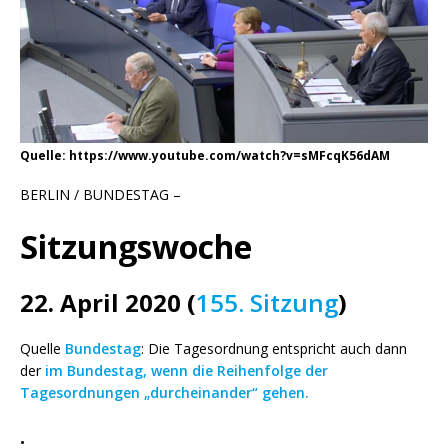
Quelle: https://www.youtube.com/watch?v=sMFcqK56dAM
BERLIN / BUNDESTAG –
Sitzungswoche
22. April 2020 (
155. Sitzung
)
Quelle
Bundestag
: Die Tagesordnung entspricht auch dann
der
im Bundestag, wenn die Reihenfolge der
Tagesordnungen „durcheinander“ gehen.
.