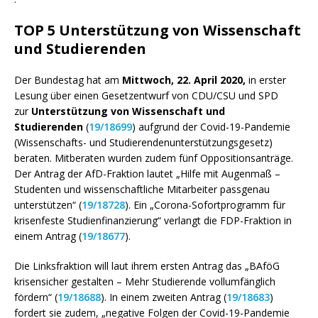
TOP 5 Unter­stützung von Wissen­schaft
und Studierenden
Der Bundestag hat am
Mittwoch, 22. April 2020,
in erster
Lesung über einen Gesetzentwurf von CDU/CSU und SPD
zur
Unterstützung von Wissenschaft und
Studierenden
(
19/18699
) aufgrund der Covid-19-Pandemie
(Wissenschafts- und Studierendenunterstützungsgesetz)
beraten. Mitberaten wurden zudem fünf Oppositionsanträge.
Der Antrag der AfD-Fraktion lautet „Hilfe mit Augenmaß –
Studenten und wissenschaftliche Mitarbeiter passgenau
unterstützen“ (
19/18728
). Ein „Corona-Sofortprogramm für
krisenfeste Studienfinanzierung“ verlangt die FDP-Fraktion in
einem Antrag (
19/18677
).
Die Linksfraktion will laut ihrem ersten Antrag das „BAföG
krisensicher gestalten – Mehr Studierende vollumfänglich
fördern“ (
19/18688
). In einem zweiten Antrag (
19/18683
)
fordert sie zudem, „negative Folgen der Covid-19-Pandemie