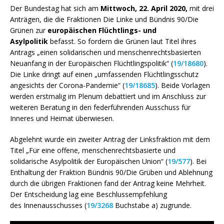
Der Bundestag hat sich am
Mittwoch, 22. April 2020,
mit drei
Anträgen, die die Fraktionen Die Linke und Bündnis 90/Die
Grünen zur
europäischen Flüchtlings- und
Asylpolitik
befasst. So fordern die Grünen laut Titel ihres
Antrags „einen solidarischen und menschenrechtsbasierten
Neuanfang in der Europäischen Flüchtlingspolitik“ (
19/18680
).
Die Linke dringt auf einen „umfassenden Flüchtlingsschutz
angesichts der Corona-Pandemie“ (
19/18685
). Beide Vorlagen
werden erstmalig im Plenum debattiert und im Anschluss zur
weiteren Beratung in den federführenden Ausschuss für
Inneres und Heimat überwiesen.
Abgelehnt wurde ein zweiter Antrag der Linksfraktion mit dem
Titel „Für eine offene, menschenrechtsbasierte und
solidarische Asylpolitik der Europäischen Union“ (
19/577
). Bei
Enthaltung der Fraktion Bündnis 90/Die Grüben und Ablehnung
durch die übrigen Fraktionen fand der Antrag keine Mehrheit.
Der Entscheidung lag eine Beschlussempfehlung
des Innenausschusses (
19/3268
Buchstabe a) zugrunde.