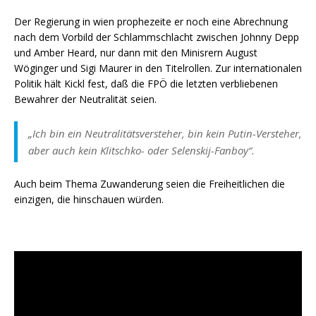
Der Regierung in wien prophezeite er noch eine Abrechnung
nach dem Vorbild der Schlammschlacht zwischen Johnny Depp
und Amber Heard, nur dann mit den Minisrern August
Wöginger und Sigi Maurer in den Titelrollen. Zur internationalen
Politik hält Kickl fest, daß die FPÖ die letzten verbliebenen
Bewahrer der Neutralität seien.
„Ich bin ein Neutralitätsversteher, bin kein Putin-Versteher,
aber auch kein Klitschko- oder Selenskij-Fanboy“.
Auch beim Thema Zuwanderung seien die Freiheitlichen die
einzigen, die hinschauen würden.