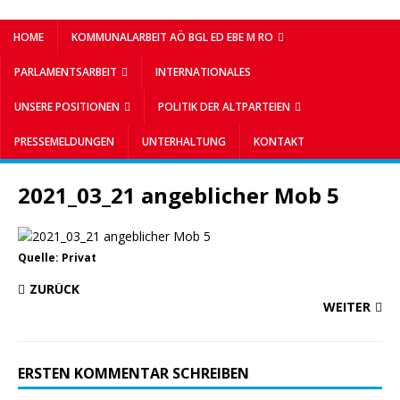
HOME
KOMMUNALARBEIT AÖ BGL ED EBE M RO
PARLAMENTSARBEIT
INTERNATIONALES
UNSERE POSITIONEN
POLITIK DER ALTPARTEIEN
PRESSEMELDUNGEN
UNTERHALTUNG
KONTAKT
2021_03_21 angeblicher Mob 5
Quelle: Privat
ZURÜCK
WEITER
ERSTEN KOMMENTAR SCHREIBEN