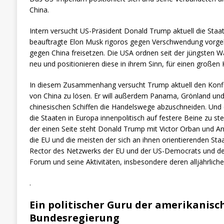
China.
Intern versucht US-Präsident Donald Trump aktuell die Staa
beauftragte Elon Musk rigoros gegen Verschwendung vorgehe
gegen China freisetzen. Die USA ordnen seit der jüngsten Wa
neu und positionieren diese in ihrem Sinn, für einen großen K
In diesem Zusammenhang versucht Trump aktuell den Konfl
von China zu lösen. Er will außerdem Panama, Grönland und
chinesischen Schiffen die Handelswege abzuschneiden. Un
die Staaten in Europa innenpolitisch auf festere Beine zu st
der einen Seite steht Donald Trump mit Victor Orban und A
die EU und die meisten der sich an ihnen orientierenden Staa
Rector des Netzwerks der EU und der US-Democrats und der 
Forum und seine Aktivitäten, insbesondere deren alljährliche
.
Ein politischer Guru der amerikanisc
Bundesregierung