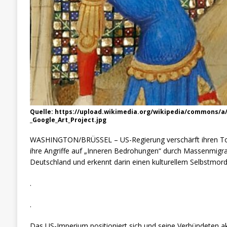
Quelle: https://upload.wikimedia.org/wikipedia/commons/a
_Google_Art_Project.jpg
WASHINGTON/BRÜSSEL – US-Regierung verschärft ihren Ton 
ihre Angriffe auf „Inneren Bedrohungen“ durch Massenmigr
Deutschland und erkennt darin einen kulturellem Selbstmord
.
.
Das US-Imperium positioniert sich und seine Verbündeten ak