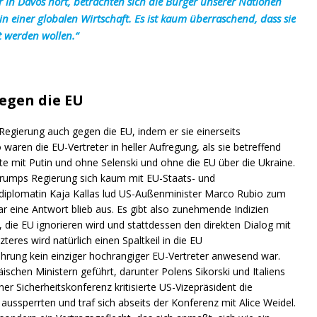
r in Davos hört, betrachten sich die Bürger unserer Nationen
in einer globalen Wirtschaft. Es ist kaum überraschend, dass sie
 werden wollen.“
egen die EU
-Regierung auch gegen die EU, indem er sie einerseits
 waren die EU-Vertreter in heller Aufregung, als sie betreffend
e mit Putin und ohne Selenski und ohne die EU über die Ukraine.
Trumps Regierung sich kaum mit EU-Staats- und
ndiplomatin Kaja Kallas lud US-Außenminister Marco Rubio zum
ar eine Antwort blieb aus. Es gibt also zunehmende Indizien
 die EU ignorieren wird und stattdessen den direkten Dialog mit
eres wird natürlich einen Spaltkeil in die EU
ührung kein einziger hochrangiger EU-Vertreter anwesend war.
schen Ministern geführt, darunter Polens Sikorski und Italiens
er Sicherheitskonferenz kritisierte US-Vizepräsident die
ussperrten und traf sich abseits der Konferenz mit Alice Weidel.