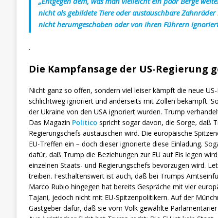
„Entgegen dem, was man vielleicht ein paar Berge weite
nicht als gebildete Tiere oder austauschbare Zahnräder 
nicht herumgeschoben oder von ihren Führern ignoriert
.
Die Kampfansage der US-Regierung g
Nicht ganz so offen, sondern viel leiser kämpft die neue US
schlichtweg ignoriert und anderseits mit Zöllen bekämpft. So
der Ukraine von den USA ignoriert wurden. Trump verhandelt
Das Magazin
Politico
spricht sogar davon, die Sorge, daß 
Regierungschefs austauschen wird. Die europäische Spitze
EU-Treffen ein – doch dieser ignorierte diese Einladung. Sog
dafür, daß Trump die Beziehungen zur EU auf Eis legen wird,
einzelnen Staats- und Regierungschefs bevorzugen wird. Letzt
treiben. Festhaltenswert ist auch, daß bei Trumps Amtseinf
Marco Rubio hingegen hat bereits Gespräche mit vier europäi
Tajani, jedoch nicht mit EU-Spitzenpolitikern. Auf der Münchn
Gastgeber dafür, daß sie vom Volk gewählte Parlamentarier a