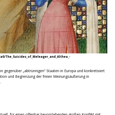
/a0/The_Suicides_of_Meleager_and_Althea_-
gegenüber „abtrünnigen“ Staaten in Europa und konkretisiert
ation und Begrenzung der freien Meinungsäußerung in
.
tuell für einen offenbar bevorstehenden großen Konflikt mit