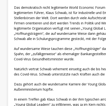
Das demokratisch nicht legitimierte World Economic Forum 
legitimierten Führer, Klaus Schwab, ist für Industrielle und 
Stellenbörsen der Welt. Dort werden durch viele Aufsichtsrä
Firmen orientieren und dort werden Trends in Politik und Wi
legitimierte Organisation verfügt mit seinen „Young Global 
„Hoffnungsträgern“, die auf wundersame Weise dann gehäuf
Schwab alle in Schulungsprogramme gesteckt, mit der Folge,
Auf wundersame Wiese tauchen diese „Hoffnungsträger“ dann
Spahn, der „zufälligerweise“ als ehemaliger Bankangestell
Covid-Virus Gesundheitsminister wurde.
Natürlich vertrat Schwab vehement einseitig auch die bis h
des Covid-Virus. Schwab unterstützte nach Kräften auch di
Dazu gehört auch die wundersame Karriere der Young Global
Außenministerium hüpfte.
In einem Treffen gab Klaus Schwab in der ihm typischen arro
„Young Global Leadern“ zu infiltrieren, was ja im Kern nicht