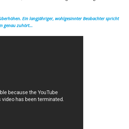
überhöhen. Ein langjähriger, wohlgesinnter Beobachter spricht
ihm genau zuhört…