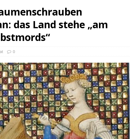
 Daumenschrauben
n: das Land stehe „am
lbstmords“
at
0