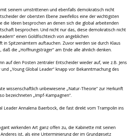
mit seinem umstrittenen und ebenfalls demokratisch nicht
Entscheider der obersten Ebene zweifellos eine der wichtigsten
te die Ideen besprochen an denen sich die global arbeitenden
rtschaft besprochen. Und nicht nur das, diese demokratisch nicht
Leadern“ einen Goldfischteich von angeblichen
t in Spitzenämtern auftauchen. Zuvor werden sie durch Klaus
 daß die „Hoffnungsträger“ am Ende alle ähnlich denken.
 auf den Posten zentraler Entscheider wieder auf, wie z.B. Jens
ter und „Young Global Leader“ knapp vor Bekanntmachung des
eute wissenschaftlich unbewiesene „Natur-Theorie“ zur Herkunft
e so bezeichneten „Impf-Kampagnen“.
 Leader Annalena Baerbock, die fast direkt vom Trampolin ins
gant wirkenden Art ganz offen zu, die Kabinette mit seinen
s Anderes ist, als eine Unterminierung der im Grundgesetz