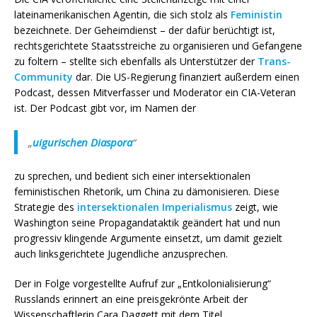
lateinamerikanischen Agentin, die sich stolz als
Feministin
bezeichnete. Der Geheimdienst – der dafür berüchtigt ist,
rechtsgerichtete Staatsstreiche zu organisieren und Gefangene
zu foltern – stellte sich ebenfalls als Unterstützer der
Trans-
Community
dar. Die US-Regierung finanziert außerdem einen
Podcast, dessen Mitverfasser und Moderator ein CIA-Veteran
ist. Der Podcast gibt vor, im Namen der
„
uigurischen Diaspora
“
zu sprechen, und bedient sich einer intersektionalen
feministischen Rhetorik, um China zu dämonisieren. Diese
Strategie des
intersektionalen Imperialismus
zeigt, wie
Washington seine Propagandataktik geändert hat und nun
progressiv klingende Argumente einsetzt, um damit gezielt
auch linksgerichtete Jugendliche anzusprechen.
Der in Folge vorgestellte Aufruf zur „Entkolonialisierung“
Russlands erinnert an eine preisgekrönte Arbeit der
Wissenschaftlerin Cara Daggett mit dem Titel