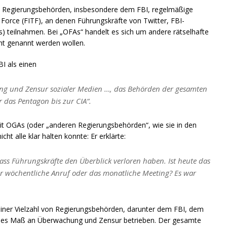
nd Regierungsbehörden, insbesondere dem FBI, regelmäßige
Force (FITF), an denen Führungskräfte von Twitter, FBI-
) teilnahmen. Bei „OFAs“ handelt es sich um andere rätselhafte
cht genannt werden wollen.
I als einen
ng und Zensur sozialer Medien …, das Behörden der gesamten
das Pentagon bis zur CIA“.
 mit OGAs (oder „anderen Regierungsbehörden“, wie sie in den
t alle klar halten konnte: Er erklärte:
dass Führungskräfte den Überblick verloren haben. Ist heute das
er wöchentliche Anruf oder das monatliche Meeting? Es war
ner Vielzahl von Regierungsbehörden, darunter dem FBI, dem
ches Maß an Überwachung und Zensur betrieben. Der gesamte