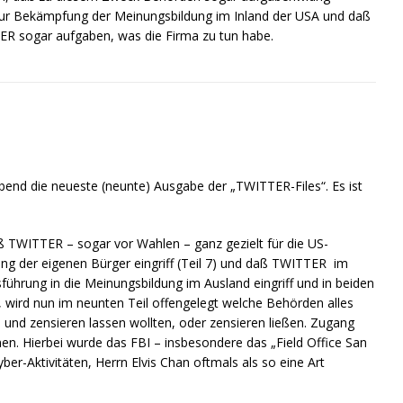
 zur Bekämpfung der Meinungsbildung im Inland der USA und daß
ER sogar aufgaben, was die Firma zu tun habe.
bend die neueste (neunte) Ausgabe der „TWITTER-Files“. Es ist
ß TWITTER – sogar vor Wahlen – ganz gezielt für die US-
ng der eigenen Bürger eingriff (Teil 7) und daß TWITTER im
sführung in die Meinungsbildung im Ausland eingriff und in beiden
 wird nun im neunten Teil offengelegt welche Behörden alles
nd zensieren lassen wollten, oder zensieren ließen. Zugang
onen. Hierbei wurde das FBI – insbesondere das „Field Office San
yber-Aktivitäten, Herrn Elvis Chan oftmals als so eine Art