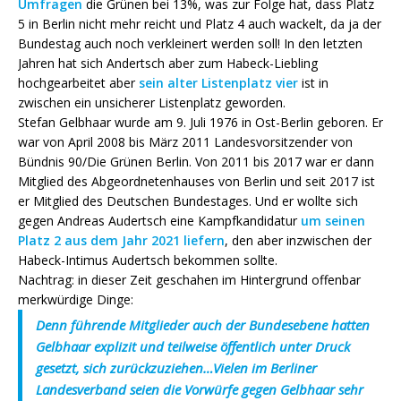
Umfragen
die Grünen bei 13%, was zur Folge hat, dass Platz
5 in Berlin nicht mehr reicht und Platz 4 auch wackelt, da ja der
Bundestag auch noch verkleinert werden soll! In den letzten
Jahren hat sich Andertsch aber zum Habeck-Liebling
hochgearbeitet aber
sein alter Listenplatz vier
ist in
zwischen ein unsicherer Listenplatz geworden.
Stefan Gelbhaar wurde am 9. Juli 1976 in Ost-Berlin geboren. Er
war von April 2008 bis März 2011 Landesvorsitzender von
Bündnis 90/Die Grünen Berlin. Von 2011 bis 2017 war er dann
Mitglied des Abgeordnetenhauses von Berlin und seit 2017 ist
er Mitglied des Deutschen Bundestages. Und er wollte sich
gegen Andreas Audertsch eine Kampfkandidatur
um seinen
Platz 2 aus dem Jahr 2021 liefern
, den aber inzwischen der
Habeck-Intimus Audertsch bekommen sollte.
Nachtrag: in dieser Zeit geschahen im Hintergrund offenbar
merkwürdige Dinge:
Denn führende Mitglieder auch der Bundesebene hatten
Gelbhaar explizit und teilweise öffentlich unter Druck
gesetzt, sich zurückzuziehen…
Vielen im Berliner
Landesverband seien die Vorwürfe gegen Gelbhaar sehr