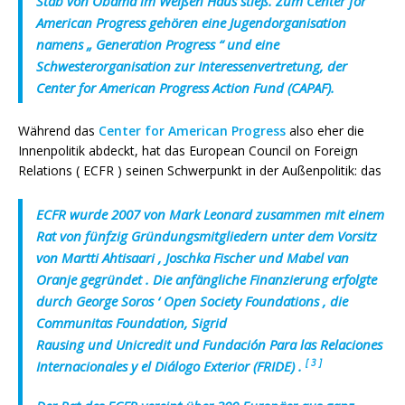
Stab von Obama im Weißen Haus stieß. Zum Center for
American Progress gehören eine Jugendorganisation
namens „ Generation Progress “ und eine
Schwesterorganisation zur Interessenvertretung, der
Center for American Progress Action Fund (CAPAF).
Während das
Center for American Progress
also eher die
Innenpolitik abdeckt, hat das European Council on Foreign
Relations ( ECFR ) seinen Schwerpunkt in der Außenpolitik: das
ECFR wurde 2007 von Mark Leonard zusammen mit einem
Rat von fünfzig Gründungsmitgliedern unter dem Vorsitz
von Martti Ahtisaari , Joschka Fischer und Mabel van
Oranje gegründet . Die anfängliche Finanzierung erfolgte
durch George Soros ‘ Open Society Foundations , die
Communitas Foundation, Sigrid
Rausing und Unicredit und Fundación Para las Relaciones
[
3
]
Internacionales y el Diálogo Exterior (FRIDE) .