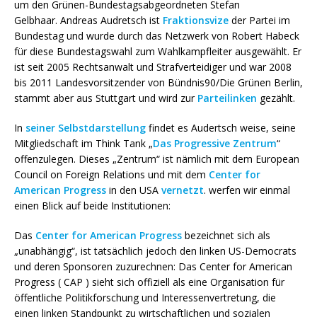
um den Grünen-Bundestagsabgeordneten Stefan
Gelbhaar. Andreas Audretsch ist
Fraktionsvize
der Partei im
Bundestag und wurde durch das Netzwerk von Robert Habeck
für diese Bundestagswahl zum Wahlkampfleiter ausgewählt. Er
ist seit 2005 Rechtsanwalt und Strafverteidiger und war 2008
bis 2011 Landesvorsitzender von Bündnis90/Die Grünen Berlin,
stammt aber aus Stuttgart und wird zur
Parteilinken
gezählt.
In
seiner Selbstdarstellung
findet es Audertsch weise, seine
Mitgliedschaft im
Think Tank
„
Das Progressive Zentrum
“
offenzulegen. Dieses „Zentrum“ ist nämlich mit dem
European
Council on Foreign Relations und mit dem
Center for
American Progress
in den USA
vernetzt
. werfen wir einmal
einen Blick auf beide Institutionen:
Das
Center for American Progress
bezeichnet sich als
„unabhängig“, ist tatsächlich jedoch den linken US-Democrats
und deren Sponsoren zuzurechnen: Das Center for American
Progress ( CAP ) sieht sich offiziell als eine Organisation für
öffentliche Politikforschung und Interessenvertretung, die
einen linken Standpunkt zu wirtschaftlichen und sozialen