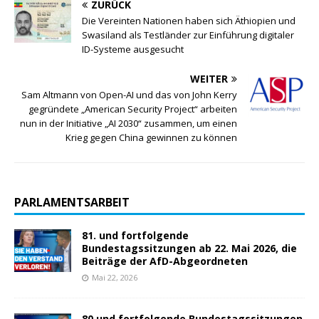
ZURÜCK
Die Vereinten Nationen haben sich Äthiopien und
Swasiland als Testländer zur Einführung digitaler
ID-Systeme ausgesucht
WEITER
Sam Altmann von Open-AI und das von John Kerry
gegründete „American Security Project“ arbeiten
nun in der Initiative „AI 2030“ zusammen, um einen
Krieg gegen China gewinnen zu können
PARLAMENTSARBEIT
81. und fortfolgende
Bundestagssitzungen ab 22. Mai 2026, die
Beiträge der AfD-Abgeordneten
Mai 22, 2026
80 und fortfolgende Bundestagssitzungen