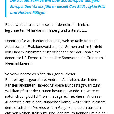
Der Rat des ECFR vereint über 300 Europäer aus ganz
Europa. Den Vorsitz führen derzeit Carl Bildt , Lykke Friis
und Norbert Röttgen
Beide werden also vom selben, demokratisch nicht
legitimierten Milliardär im Hintergrund unterstützt.
Damit dürfte auch erkennbar sein, welche Rolle Andreas
Audertsch im Fraktionsvorstand der Grünen und im Umfeld
von Habeck einnimmt: er ist offenbar einer der Kanäle mit
denen die US-Democrats und ihre Sponsoren die Grünen mit
Ideen infiltrieren.
So verwunderte es nicht, daß genau dieser
Bundestagsabgeordnete, Andreas Audretsch, durch den
Kanzlerkandidaten Habeck für diese Bundestagswahl zum
Wahlkampfleiter der Grünen bestimmt wurde. Da wäre es
natürlich „unglücklich“, wenn ausgerechnet dieser Andreas
Audertsch nicht in den Bundestag käme, weil er sich in einem
demokratischen Prozess einem Gegenkandidaten aus den
eigenen Reihen stellen müsste, der ihm im Rennen um die bei