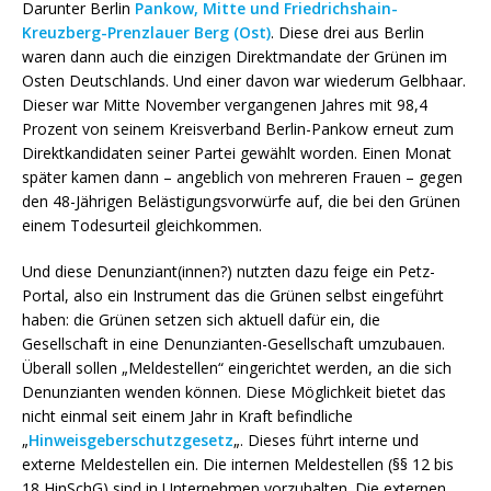
Darunter Berlin
Pankow, Mitte und Friedrichshain-
Kreuzberg-Prenzlauer Berg (Ost)
. Diese drei aus Berlin
waren dann auch die einzigen Direktmandate der Grünen im
Osten Deutschlands. Und einer davon war wiederum Gelbhaar.
Dieser war Mitte November vergangenen Jahres mit 98,4
Prozent von seinem Kreisverband Berlin-Pankow erneut zum
Direktkandidaten seiner Partei gewählt worden. Einen Monat
später kamen dann – angeblich von mehreren Frauen – gegen
den 48-Jährigen Belästigungsvorwürfe auf, die bei den Grünen
einem Todesurteil gleichkommen.
Und diese Denunziant(innen?) nutzten dazu feige ein Petz-
Portal, also ein Instrument das die Grünen selbst eingeführt
haben: die Grünen setzen sich aktuell dafür ein, die
Gesellschaft in eine Denunzianten-Gesellschaft umzubauen.
Überall sollen „Meldestellen“ eingerichtet werden, an die sich
Denunzianten wenden können. Diese Möglichkeit bietet das
nicht einmal seit einem Jahr in Kraft befindliche
„
Hinweisgeberschutzgesetz
„. Dieses führt interne und
externe Meldestellen ein. Die internen Meldestellen (§§ 12 bis
18 HinSchG) sind in Unternehmen vorzuhalten. Die externen