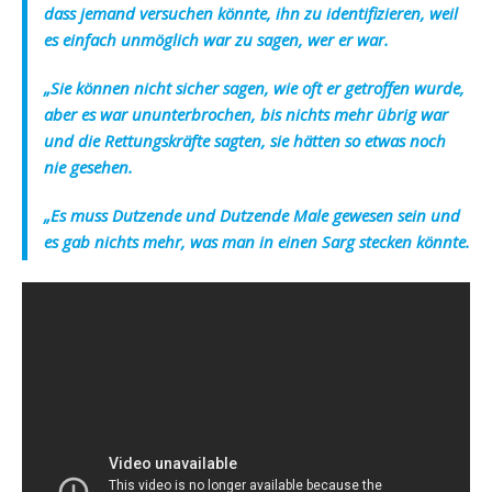
dass jemand versuchen könnte, ihn zu identifizieren, weil
es einfach unmöglich war zu sagen, wer er war.
„Sie können nicht sicher sagen, wie oft er getroffen wurde,
aber es war ununterbrochen, bis nichts mehr übrig war
und die Rettungskräfte sagten, sie hätten so etwas noch
nie gesehen.
„Es muss Dutzende und Dutzende Male gewesen sein und
es gab nichts mehr, was man in einen Sarg stecken könnte.