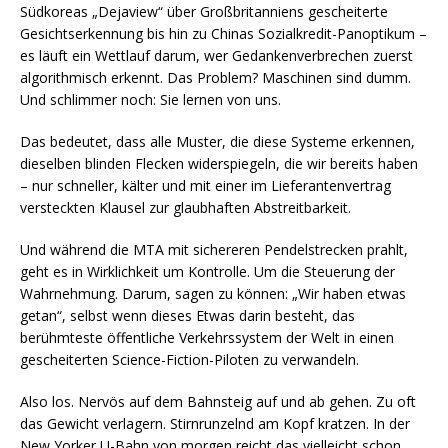
Südkoreas „Dejaview“ über Großbritanniens gescheiterte
Gesichtserkennung bis hin zu Chinas Sozialkredit-Panoptikum –
es läuft ein Wettlauf darum, wer Gedankenverbrechen zuerst
algorithmisch erkennt. Das Problem? Maschinen sind dumm.
Und schlimmer noch: Sie lernen von uns.
Das bedeutet, dass alle Muster, die diese Systeme erkennen,
dieselben blinden Flecken widerspiegeln, die wir bereits haben
– nur schneller, kälter und mit einer im Lieferantenvertrag
versteckten Klausel zur glaubhaften Abstreitbarkeit.
Und während die MTA mit sichereren Pendelstrecken prahlt,
geht es in Wirklichkeit um Kontrolle. Um die Steuerung der
Wahrnehmung. Darum, sagen zu können: „Wir haben etwas
getan“, selbst wenn dieses Etwas darin besteht, das
berühmteste öffentliche Verkehrssystem der Welt in einen
gescheiterten Science-Fiction-Piloten zu verwandeln.
Also los. Nervös auf dem Bahnsteig auf und ab gehen. Zu oft
das Gewicht verlagern. Stirnrunzelnd am Kopf kratzen. In der
New Yorker U-Bahn von morgen reicht das vielleicht schon