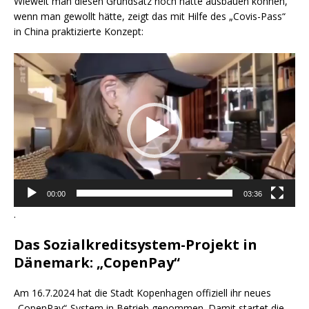
Wieweit man diesen Grundsatz noch hätte ausbauen können,
wenn man gewollt hätte, zeigt das mit Hilfe des „Covis-Pass“
in China praktizierte Konzept:
Video-
Player
00:00
03:36
.
Das Sozialkreditsystem-Projekt in
Dänemark: „CopenPay“
Am 16.7.2024 hat die Stadt Kopenhagen offiziell ihr neues
„CopenPay“-System in Betrieb genommen. Damit startet die