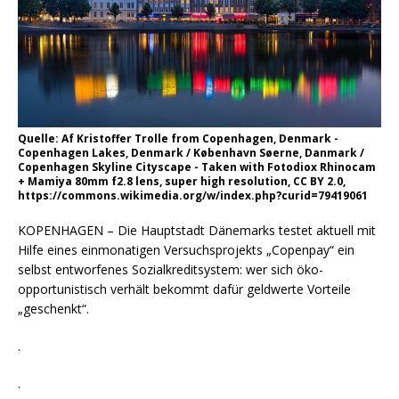
Quelle: Af Kristoffer Trolle from Copenhagen, Denmark -
Copenhagen Lakes, Denmark / København Søerne, Danmark /
Copenhagen Skyline Cityscape - Taken with Fotodiox Rhinocam
+ Mamiya 80mm f2.8 lens, super high resolution, CC BY 2.0,
https://commons.wikimedia.org/w/index.php?curid=79419061
KOPENHAGEN – Die Hauptstadt Dänemarks testet aktuell mit
Hilfe eines einmonatigen Versuchsprojekts „Copenpay“ ein
selbst entworfenes Sozialkreditsystem: wer sich öko-
opportunistisch verhält bekommt dafür geldwerte Vorteile
„geschenkt“.
.
.