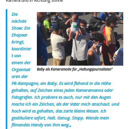
Kamera und in Richtung Sonne
Die
nächste
Show: Ein
Ehepaar
bringt,
koordinier
t von
einem der
Organisat
Baby als Kameramotiv für „Haltungsjournalisten“
oren der
PR-Kampagne, ein Baby. Es wird flehend in die Höhe
gehalten, auf Zeichen eines jeden Kameramanns oder
Fotografen. Ich probiere es auch, nur mit den Augen
mache ich ein Zeichen, als der Vater mich anschaut. und
hoch wird es gehalten, das zarte kleine Wesen. Ich
gestikuliere sofort, Halt. Genug. Stopp. Wende mein
filmendes Handy von ihm weg.
„