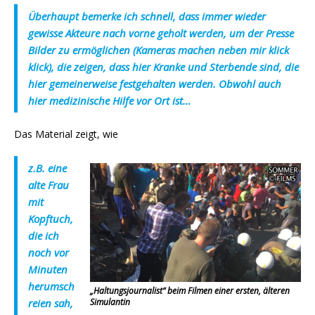
Überhaupt bemerke ich schnell, dass immer wieder
gewisse Akteure nach vorne geholt werden, um der Presse
Bilder zu ermöglichen (Kameras machen neben mir klick
klick), die zeigen, dass hier Kranke und Sterbende sind, die
hier gemeinerweise festgehalten werden. Obwohl auch
hier medizinische Hilfe vor Ort ist…
Das Material zeigt, wie
z.B. eine
alte Frau
mit
Kopftuch,
die ich
noch vor
Minuten
herumsch
„Haltungsjournalist“ beim Filmen einer ersten, älteren
reien sah,
Simulantin