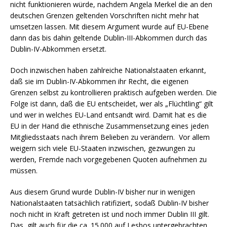
nicht funktionieren würde, nachdem Angela Merkel die an den
deutschen Grenzen geltenden Vorschriften nicht mehr hat
umsetzen lassen. Mit diesem Argument wurde auf EU-Ebene
dann das bis dahin geltende Dublin-III-Abkommen durch das
Dublin-IV-Abkommen ersetzt.
Doch inzwischen haben zahlreiche Nationalstaaten erkannt,
daß sie im Dublin-IV-Abkommen ihr Recht, die eigenen
Grenzen selbst zu kontrollieren praktisch aufgeben werden. Die
Folge ist dann, daß die EU entscheidet, wer als „Flüchtling“ gilt
und wer in welches EU-Land entsandt wird. Damit hat es die
EU in der Hand die ethnische Zusammensetzung eines jeden
Mitgliedsstaats nach ihrem Belieben zu verändern. Vor allem
weigern sich viele EU-Staaten inzwischen, gezwungen zu
werden, Fremde nach vorgegebenen Quoten aufnehmen zu
müssen.
Aus diesem Grund wurde Dublin-IV bisher nur in wenigen
Nationalstaaten tatsächlich ratifiziert, sodaß Dublin-IV bisher
noch nicht in Kraft getreten ist und noch immer Dublin III gilt.
Das gilt auch für die ca. 15.000 auf Lesbos untergebrachten