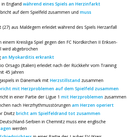
t in England
während eines Spiels an Herzinfarkt
) bricht auf dem Spielfeld zusammen und
muss
 (27) aus Maldegem erleidet während des Spiels Herzanfall
n einem Kreisliga Spiel gegen den FC Nordkirchen II Eriksen-
el wird abgebrochen
g
an Myokarditis erkrankt
cio Orsago (Italien) erleidet nach der Rückkehr vom Training
it 45 Jahren
igaspiels in Dänemark mit
Herzstillstand
zusammen
bricht mit Herzproblemen auf dem Spielfeld zusammen
cht in einer Partie der Ligue 1
mit Herzproblemen
zusammen
ünchen nach Herzrhythmusstörungen
am Herzen operiert
r Divitz
bricht am Spielfeldrand tot zusammen
Deutschland-Serbien in Chemnitz muss eine englische
ragen
werden
Schiedsrichters
in einer Partie des Lauber SV (Kreis