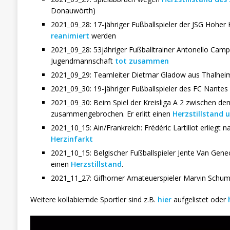
Donauwörth)
2021_09_28: 17-jähriger Fußballspieler der JSG Hoh
reanimiert
werden
2021_09_28: 53jähriger Fußballtrainer Antonello Campus
Jugendmannschaft
tot zusammen
2021_09_29: Teamleiter Dietmar Gladow aus Thalheim (
2021_09_30: 19-jähriger Fußballspieler des FC Nantes
2021_09_30: Beim Spiel der Kreisliga A 2 zwischen de
zusammengebrochen. Er erlitt einen
Herzstillstand 
2021_10_15: Ain/Frankreich: Frédéric Lartillot erlieg
Herzinfarkt
2021_10_15: Belgischer Fußballspieler Jente Van Genec
einen
Herzstillstand
.
2021_11_27: Gifhorner Amateuerspieler Marvin Sch
Weitere kollabiernde Sportler sind z.B.
hier
aufgelistet oder
Video-