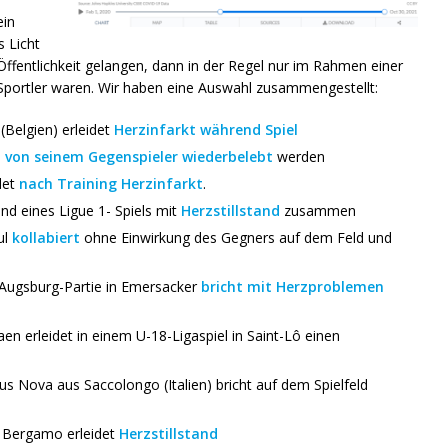
ein
 Licht
 Öffentlichkeit gelangen, dann in der Regel nur im Rahmen einer
 Sportler waren. Wir haben eine Auswahl zusammengestellt:
Belgien) erleidet
Herzinfarkt während Spiel
s
von seinem Gegenspieler wiederbelebt
werden
det
nach Training Herzinfarkt
.
d eines Ligue 1- Spiels mit
Herzstillstand
zusammen
ul
kollabiert
ohne Einwirkung des Gegners auf dem Feld und
a-Augsburg-Partie in Emersacker
bricht mit Herzproblemen
 erleidet in einem U-18-Ligaspiel in Saint-Lô einen
us Nova aus Saccolongo (Italien) bricht auf dem Spielfeld
n Bergamo erleidet
Herzstillstand