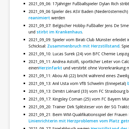
2021_09_06: 17jähriger Fußballspieler Dylan Rich strib
2021_09_06 Spieler des ASV Baden (Niederösterreich
reanimiert
werden
2021_09_07: Belgischer Hobby-Fußballer Jens De Smet
und
stirbt im Krankenhaus
.
2021_09_09: Spieler vom Birati Club Münster erleidet i
Schicksal:
Zusammenbruch mit Herzstillstand
. Spi
2021_09_10: Lucas Surek (24) von BFC Chemie Leipzi
2021_09_11: Andrea Astolfi, sportlicher Leiter von Cal
einen
Herzinfarkt
und verstirbt ohne Vorerkrankung m
2021_09_11: Abou Ali (22) bricht während eines Zweil
2021_09_13: Anil Usta vom VfB Schwelm (Ennepetal)
2021_09_13: Dimitri Liénard (33) vom FC Strasbourg bri
2021_09_17: Kingsley Coman (25) vom FC Bayern M
2021_09_20: Trainer Dirk Splitsteser von der SG Trakto
2021_09_21: Beim WM-Qualifikationsspiel der Frauen 
Linienrichterin mit Herzproblemen vom Platz get
2021_09_27: Spielabbruch wegen
Herzstillstand des 