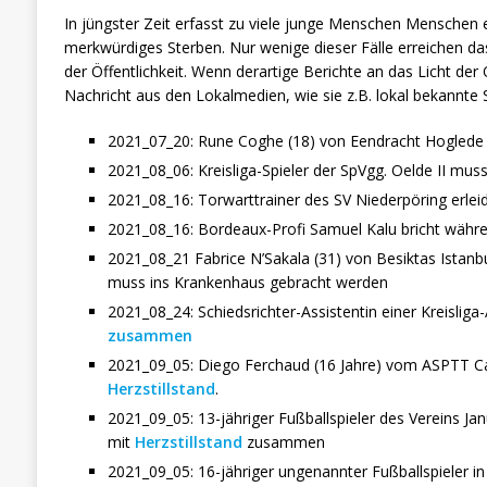
In jüngster Zeit erfasst zu viele junge Menschen Menschen 
merkwürdiges Sterben. Nur wenige dieser Fälle erreichen das
der Öffentlichkeit. Wenn derartige Berichte an das Licht der
Nachricht aus den Lokalmedien, wie sie z.B. lokal bekannte
2021_07_20: Rune Coghe (18) von Eendracht Hoglede (
2021_08_06: Kreisliga-Spieler der SpVgg. Oelde II mus
2021_08_16: Torwarttrainer des SV Niederpöring erlei
2021_08_16: Bordeaux-Profi Samuel Kalu bricht währen
2021_08_21 Fabrice N’Sakala (31) von Besiktas Istanb
muss ins Krankenhaus gebracht werden
2021_08_24: Schiedsrichter-Assistentin einer Kreislig
zusammen
2021_09_05: Diego Ferchaud (16 Jahre) vom ASPTT Caen
Herzstillstand
.
2021_09_05: 13-jähriger Fußballspieler des Vereins Jan
mit
Herzstillstand
zusammen
2021_09_05: 16-jähriger ungenannter Fußballspieler i