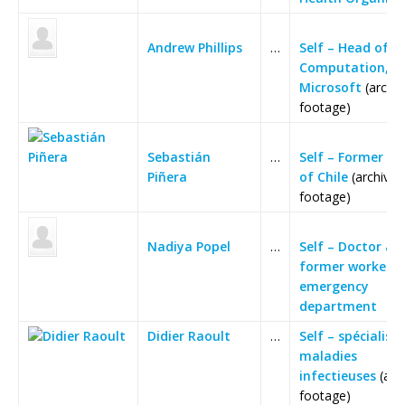
Andrew Phillips
…
Self – Head of B
Computation,
Microsoft
(archiv
footage)
Sebastián
…
Self – Former Pr
Piñera
of Chile
(archive
footage)
Nadiya Popel
…
Self – Doctor an
former worker i
emergency
department
Didier Raoult
…
Self – spécialist
maladies
infectieuses
(arc
footage)