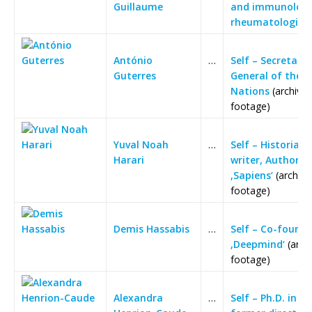
Guillaume
and immunologi
rheumatologist
António
…
Self – Secretary-
Guterres
General of the U
Nations
(archive
footage)
Yuval Noah
…
Self – Historian
Harari
writer, Author o
‚Sapiens‘
(archive
footage)
Demis Hassabis
…
Self – Co-founde
‚Deepmind‘
(arch
footage)
Alexandra
…
Self – Ph.D. in g