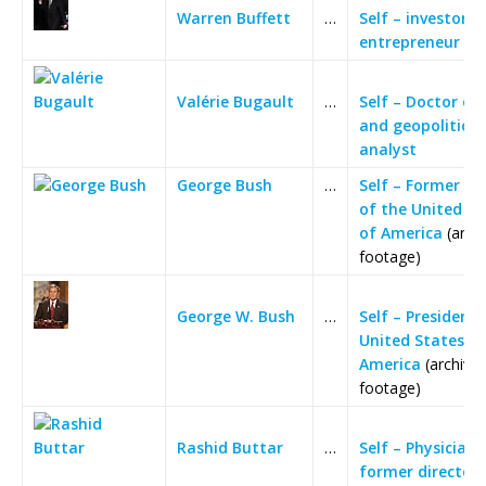
Warren Buffett
…
Self – investor 
entrepreneur
Valérie Bugault
…
Self – Doctor of
and geopolitical
analyst
George Bush
…
Self – Former Pr
of the United St
of America
(arch
footage)
George W. Bush
…
Self – President 
United States of
America
(archive
footage)
Rashid Buttar
…
Self – Physician
former director 