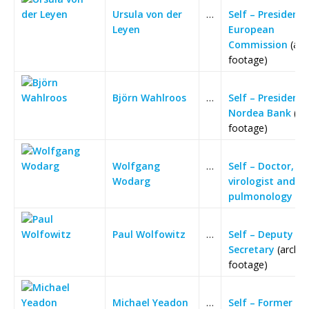
Ursula von der
…
Self – President 
Leyen
European
Commission
(arc
footage)
Björn Wahlroos
…
Self – President
Nordea Bank
(ar
footage)
Wolfgang
…
Self – Doctor,
Wodarg
virologist and Ex
pulmonology
Paul Wolfowitz
…
Self – Deputy D
Secretary
(archiv
footage)
Michael Yeadon
…
Self – Former Pfi