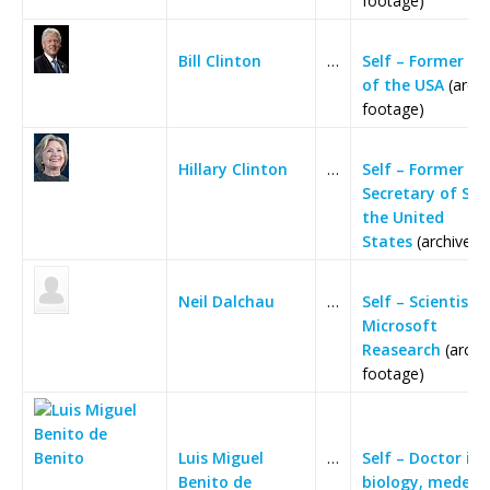
footage)
Bill Clinton
…
Self – Former Pr
of the USA
(archi
footage)
Hillary Clinton
…
Self – Former U.S
Secretary of Sta
the United
States
(archive f
Neil Dalchau
…
Self – Scientist,
Microsoft
Reasearch
(archi
footage)
Luis Miguel
…
Self – Doctor in c
Benito de
biology, medeci