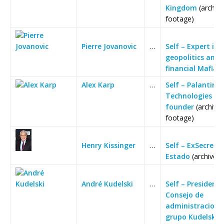
Kingdom
(archive
footage)
Pierre Jovanovic
…
Self – Expert in
geopolitics and
financial Mafias
Alex Karp
…
Self – Palantir
Technologies Co
founder
(archive
footage)
Henry Kissinger
…
Self – ExSecreta
Estado
(archive f
André Kudelski
…
Self – Presidente
Consejo de
administracion 
grupo Kudelski
(