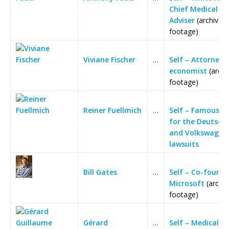
Chief Medical
Adviser
(archive
footage)
Viviane Fischer
…
Self – Attorney 
economist
(archi
footage)
Reiner Fuellmich
…
Self – Famous l
for the Deutsch
and Volkswagen
lawsuits
Bill Gates
…
Self – Co-founde
Microsoft
(archiv
footage)
Gérard
…
Self – Medical d