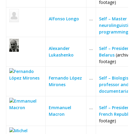
footage)
Alfonso Longo
…
Self – Master tra
neurolinguistic
programming
Alexander
…
Self – President 
Lukashenko
Belarus
(archive
footage)
Fernando López
…
Self – Biologist,
Mirones
professor and
documentarian
Emmanuel
…
Self – President 
Macron
French Republic
(
footage)