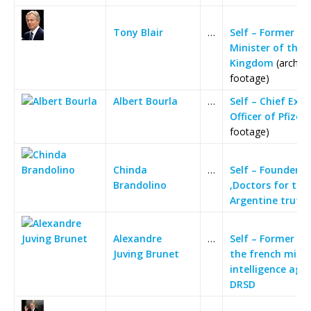
Tony Blair
…
Self – Former Pr
Minister of the 
Kingdom
(archive
footage)
Albert Bourla
…
Self – Chief Exec
Officer of Pfizer
(
footage)
Chinda
…
Self – Founder o
Brandolino
‚Doctors for the
Argentine truth‘
Alexandre
…
Self – Former off
Juving Brunet
the french milit
intelligence age
DRSD