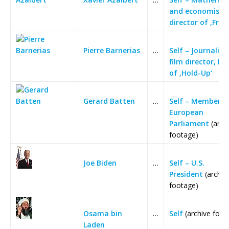
and economist
director of ‚Fran
Pierre Barnerias
…
Self – Journalist
film director, Di
of ‚Hold-Up‘
Gerard Batten
…
Self – Member o
European
Parliament
(arch
footage)
Joe Biden
…
Self – U.S.
President
(archiv
footage)
Osama bin
…
Self
(archive foot
Laden