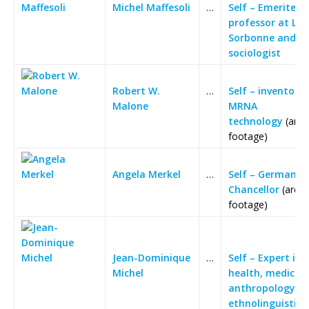
Michel Maffesoli
…
Self – Emerite
professor at La
Sorbonne and
sociologist
Robert W.
…
Self – inventor o
Malone
MRNA
technology
(arch
footage)
Angela Merkel
…
Self – German
Chancellor
(archi
footage)
Jean-Dominique
…
Self – Expert in 
Michel
health, medical
anthropology a
ethnolinguistics