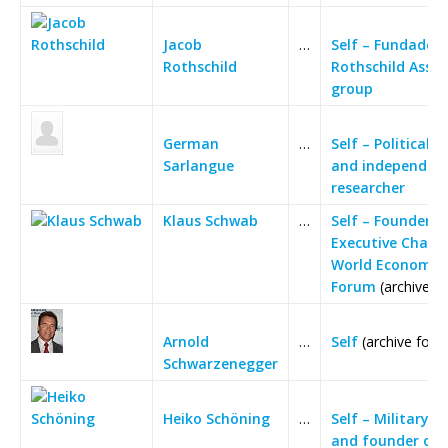
Jacob
…
Self – Fundador d
Rothschild
Rothschild Assu
group
German
…
Self – Political s
Sarlangue
and independen
researcher
Klaus Schwab
…
Self – Founder a
Executive Chair
World Economic
Forum
(archive f
Arnold
…
Self
(archive foot
Schwarzenegger
Heiko Schöning
…
Self – Military D
and founder of 