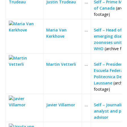
Justin Trudeau
…
Self – Prime Min
of Canada
(archi
footage)
Maria Van
…
Self – Head of 
Kerkhove
emerging diseas
zoonoses unit,
WHO
(archive foo
Martin Vetterli
…
Self – Presidente
Escuela Federal
Politecnica De
Laussane
(archiv
footage)
Javier Villamor
…
Self – Journalist,
analyst and poli
advisor