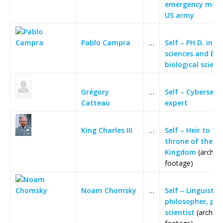
emergency mede
US army
Pablo Campra
…
Self – PH.D. in c
sciences and B.S.
biological scienc
Grégory
…
Self – Cybersecu
Catteau
expert
King Charles III
…
Self – Heir to th
throne of the U
Kingdom
(archive
footage)
Noam Chomsky
…
Self – Linguist,
philosopher, poli
scientist
(archive