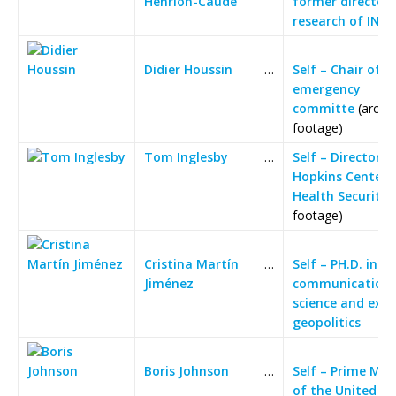
Henrion-Caude
former director 
research of INS
Didier Houssin
…
Self – Chair of t
emergency
committe
(archi
footage)
Tom Inglesby
…
Self – Director, 
Hopkins Center 
Health Security
(
footage)
Cristina Martín
…
Self – PH.D. in
Jiménez
communication
science and expe
geopolitics
Boris Johnson
…
Self – Prime Min
of the United