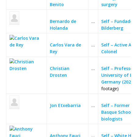
Benito
surgery
Bernardo de
…
Self – Fundador 
Holanda
Bilderberg
Carlos Vara de
…
Self – Active Air 
Rey
Colonel
Christian
…
Self – Professor
Drosten
University of Bo
Germany (2022)
(
footage)
Jon Etxebarria
…
Self – Former de
Basque School o
biologists
Anthony Fauci
…
Self – White Hou