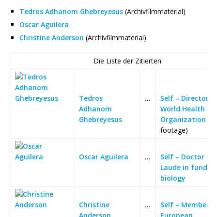
Tedros Adhanom Ghebreyesus
(Archivfilmmaterial)
Oscar Aguilera
Christine Anderson
(Archivfilmmaterial)
Die Liste der Zitierten
Tedros
…
Self – Director-G
Adhanom
World Health
Ghebreyesus
Organization
(ar
footage)
Oscar Aguilera
…
Self – Doctor C
Laude in funda
biology
Christine
…
Self – Member o
Anderson
European