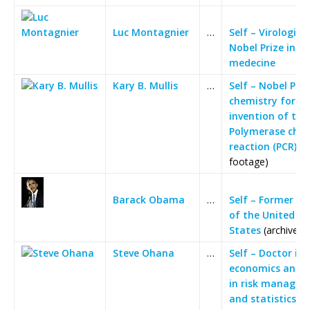
Luc Montagnier
…
Self – Virologist
Nobel Prize in
medecine
Kary B. Mullis
…
Self – Nobel Priz
chemistry for th
invention of the
Polymerase chai
reaction (PCR)
(a
footage)
Barack Obama
…
Self – Former Pr
of the United
States
(archive f
Steve Ohana
…
Self – Doctor in
economics and e
in risk manage
and statistics