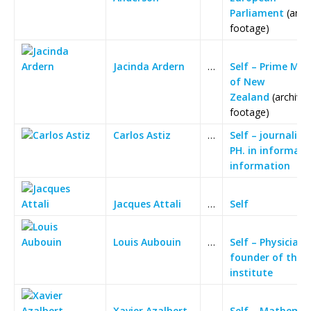
Parliament
(arch
footage)
Jacinda Ardern
…
Self – Prime Min
of New
Zealand
(archive
footage)
Carlos Astiz
…
Self – journalist
PH. in informati
information
Jacques Attali
…
Self
Louis Aubouin
…
Self – Physician
founder of the U
institute
Xavier Azalbert
…
Self – Mathemat