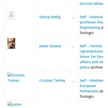
Doctors Alliance‘
Georg Seelig
…
Self – Associate
professor Electri
Engineering
(arch
footage)
Javier Solana
…
Self – Former hi
representative o
Union for foreig
affairs and secur
policy
(archive fo
Cristian Terhes
…
Self – Member o
European
Parliament
(arch
footage)