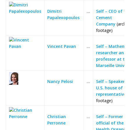
Dimitri
…
Self – CEO of Ti
Papalexopoulos
Cement
Company
(archiv
footage)
Vincent Pavan
…
Self – Mathemat
researcher and
professor at the
Marseille Univers
Nancy Pelosi
…
Self – Speaker o
U.S. house of
representatives
(
footage)
Christian
…
Self – Former se
Perronne
official of the W
Health Organiza