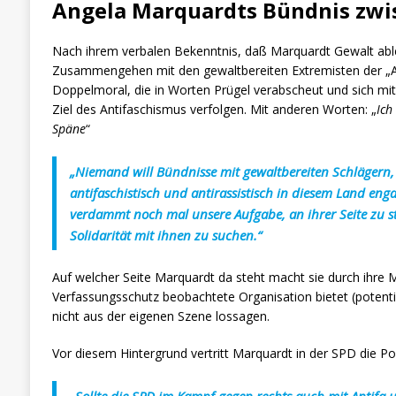
Angela Marquardts Bündnis zwi
Nach ihrem verbalen Bekenntnis, daß Marquardt Gewalt abl
Zusammengehen mit den gewaltbereiten Extremisten der „Antif
Doppelmoral, die in Worten Prügel verabscheut und sich mit 
Ziel des Antifaschismus verfolgen. Mit anderen Worten: „
Ich
Späne
“
„Niemand will Bündnisse mit gewaltbereiten Schlägern,
antifaschistisch und antirassistisch in diesem Land engag
verdammt noch mal unsere Aufgabe, an ihrer Seite zu ste
Solidarität mit ihnen zu suchen.“
Auf welcher Seite Marquardt da steht macht sie durch ihre Mi
Verfassungsschutz beobachtete Organisation bietet (potentie
nicht aus der eigenen Szene lossagen.
Vor diesem Hintergrund vertritt Marquardt in der SPD die Pos
„Sollte die SPD im Kampf gegen rechts auch mit Antifa