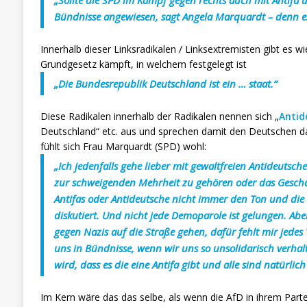
Bündnisse angewiesen, sagt Angela Marquardt – denn es
Innerhalb dieser Linksradikalen / Linksextremisten gibt es w
Grundgesetz kämpft, in welchem festgelegt ist
„Die Bundesrepublik Deutschland ist ein … staat.“
Diese Radikalen innerhalb der Radikalen nennen sich „
Antid
Deutschland“ etc. aus und sprechen damit den Deutschen da
fühlt sich Frau Marquardt (SPD) wohl:
„Ich jedenfalls gehe lieber mit gewaltfreien Antideutsche
zur schweigenden Mehrheit zu gehören oder das Geschäft 
Antifas oder Antideutsche nicht immer den Ton und die
diskutiert. Und nicht jede Demoparole ist gelungen. Abe
gegen Nazis auf die Straße gehen, dafür fehlt mir jed
uns in Bündnisse, wenn wir uns so unsolidarisch verhalt
wird, dass es die eine Antifa gibt und alle sind natürlic
Im Kern wäre das das selbe, als wenn die AfD in ihrem Par