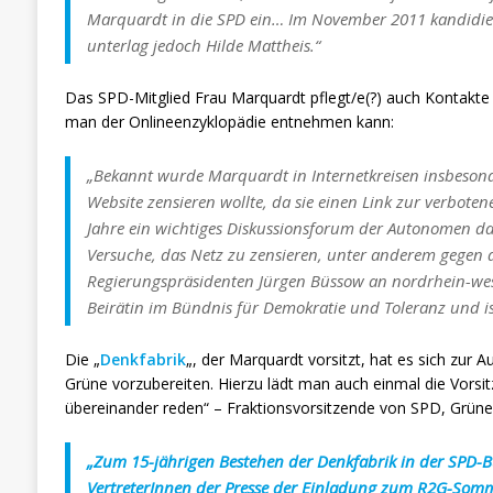
Marquardt in die SPD ein… Im November 2011 kandidiert
unterlag jedoch Hilde Mattheis.“
Das SPD-Mitglied Frau Marquardt pflegt/e(?) auch Kontakte 
man der Onlineenzyklopädie entnehmen kann:
„Bekannt wurde Marquardt in Internetkreisen insbesonde
Website zensieren wollte, da sie einen Link zur verbotene
Jahre ein wichtiges Diskussionsforum der Autonomen dar
Versuche, das Netz zu zensieren, unter anderem gegen 
Regierungspräsidenten Jürgen Büssow an nordrhein-west
Beirätin im Bündnis für Demokratie und Toleranz und ist
Die „
Denkfabrik
„, der Marquardt vorsitzt, hat es sich z
Grüne vorzubereiten. Hierzu lädt man auch einmal die Vorsi
übereinander reden“ – Fraktionsvorsitzende von SPD, Grü
„Zum 15-jährigen Bestehen der Denkfabrik in der SPD-Bu
VertreterInnen der Presse der Einladung zum R2G-Somme