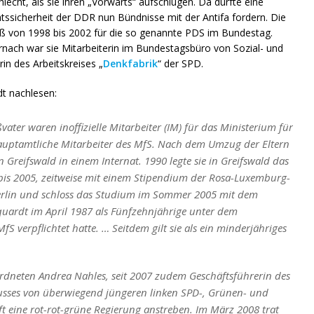
cht, als sie ihren „Vorwärts“ aufschlugen. Da durfte eine
aatssicherheit der DDR nun Bündnisse mit der Antifa fordern. Die
ß von 1998 bis 2002 für die so genannte PDS im Bundestag.
iernach war sie Mitarbeiterin im Bundestagsbüro von Sozial- und
in des Arbeitskreises „
Denkfabrik
“ der SPD.
t nachlesen:
ater waren inoffizielle Mitarbeiter (IM) für das Ministerium für
 hauptamtliche Mitarbeiter des MfS. Nach dem Umzug der Eltern
 Greifswald in einem Internat. 1990 legte sie in Greifswald das
 bis 2005, zeitweise mit einem Stipendium der Rosa-Luxemburg-
t Berlin und schloss das Studium im Sommer 2005 mit dem
uardt im April 1987 als Fünfzehnjährige unter dem
S verpflichtet hatte. … Seitdem gilt sie als ein minderjähriges
ordneten Andrea Nahles, seit 2007 zudem Geschäftsführerin des
usses von überwiegend jüngeren linken SPD-, Grünen- und
ft eine rot-rot-grüne Regierung anstreben. Im März 2008 trat