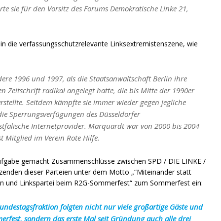
e sie für den Vorsitz des Forums Demokratische Linke 21,
in die verfassungsschutzrelevante Linksextremistenszene, wie
re 1996 und 1997, als die Staatsanwaltschaft Berlin ihre
n Zeitschrift radikal angelegt hatte, die bis Mitte der 1990er
stellte. Seitdem kämpfte sie immer wieder gegen jegliche
die Sperrungsverfügungen des Düsseldorfer
fälische Internetprovider. Marquardt war von 2000 bis 2004
 Mitglied im Verein Rote Hilfe.
ur Aufgabe gemacht Zusammenschlüsse zwischen SPD / DIE LINKE /
tzenden dieser Parteien unter dem Motto „“Miteinander statt
nen und Linkspartei beim R2G-Sommerfest“ zum Sommerfest ein:
ndestagsfraktion folgten nicht nur viele großartige Gäste und
rfest, sondern das erste Mal seit Gründung auch alle drei