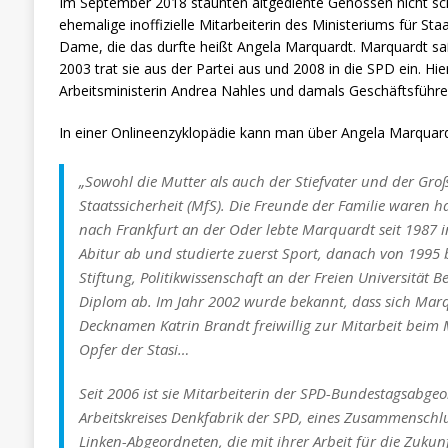
Im September 2018 staunten altgediente Genossen nicht schle
ehemalige inoffizielle Mitarbeiterin des Ministeriums für St
Dame, die das durfte heißt Angela Marquardt. Marquardt sa
2003 trat sie aus der Partei aus und 2008 in die SPD ein. H
Arbeitsministerin Andrea Nahles und damals Geschäftsführer
In einer Onlineenzyklopädie kann man über Angela Marquard
„Sowohl die Mutter als auch der Stiefvater und der Großv
Staatssicherheit (MfS). Die Freunde der Familie waren
nach Frankfurt an der Oder lebte Marquardt seit 1987 in
Abitur ab und studierte zuerst Sport, danach von 1995
Stiftung, Politikwissenschaft an der Freien Universitä
Diplom ab. Im Jahr 2002 wurde bekannt, dass sich Marq
Decknamen Katrin Brandt freiwillig zur Mitarbeit beim Mf
Opfer der Stasi…
Seit 2006 ist sie Mitarbeiterin der SPD-Bundestagsabge
Arbeitskreises Denkfabrik der SPD, eines Zusammenschl
Linken-Abgeordneten, die mit ihrer Arbeit für die Zukun