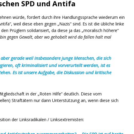
schen SPD und Antifa
ehnen würde, fordert durch ihre Handlungssprache wiederum ein
a“, weil diese eben gegen „Nazis“ sind. Es ist die übliche linke
den Prüglern solidarisiert, da diese ja das „moralisch höhere“
 bin gegen Gewalt, aber wo gehobelt wird da fallen halt mal
 aber gerade weil insbesondere junge Menschen, die sich
ieren, oft kriminalisiert und vorverurteilt werden, ist es
hen. Es ist unsere Aufgabe, die Diskussion und kritische
tgliedschaft in der „Roten Hilfe“ deutlich. Diese vom
llen) Straftätern nur dann Unterstützung an, wenn diese sich
ition der Linksradikalen / Linksextremisten:
 und Antideutschen zusammenarbeiten? … Die SPD ist auf breite