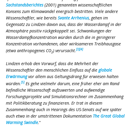
Sachstandsberichtes
(2001) genannten wissenschaftlichen
Konsens zum Klimawandel energisch bestritten. Viele andere
Wissenschaftler, wie bereits
Svante Arrhenius
, gehen im
Gegensatz zu Lindzen davon aus, dass der Wasserdampf in der
Atmosphäre positiv rückgekoppelt sei. Schwankungen der
Wasserdampfkonzentration würden durch die in geringerer
Konzentration vorhandenen, aber wirksameren Treibhausgase
[3]
[4]
(etwa anthropogenes CO
) verursacht.
2
Lindzen erhob den Vorwurf, dass die Mehrheit der
Wissenschaftler den menschlichen Einfluss auf die
globale
Erwärmung
vor allem aus Geltungsdrang für erwiesen halten
[5]
würden.
Es gehe vielmehr darum, eine früher eher am Rand
befindliche Wissenschaft aufzuwerten und aufwendige
Forschungsprojekte und Simulationsrechner im Zusammenhang
mit Politikberatung zu finanzieren. Er trat in diesem
Zusammenhang auch in Hearings des US-Senats auf wie später
auch etwa in der umstrittenen Dokumentation
The Great Global
Warming Swindle
.
“