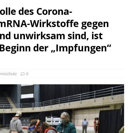
lle des Corona-
e mRNA-Wirkstoffe gegen
nd unwirksam sind, ist
h Beginn der „Impfungen“
onsschutz
0