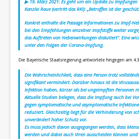
▶︎ 19. März 2021: Es geht um ein Update zu Impfungen 
Kanzlei Raue (vertritt das RKI): „Betroffen ist der gesch
Konkret enthalte die Passage Informationen zu Impf-N
bei den Empfehlungen einzelner Impfstoffe weiter vor
das Auftreten von Nebenwirkungen diskutiert“. Eine wi
unter den Folgen der Corona-Impfung.
Die Bayerische Staatsregierung antwortete hingegen am 4.3
Die Wahrscheinlichkeit, dass eine Person trotz vollständ
signifikant vermindert. Darüber hinaus ist die Virusaus
Infektion haben, kürzer
als bei ungeimpften Personen mi
Aktuelle Studien belegen, dass die Impfung auch bei Vo
gegen symptomatische und asymptomatische
Infektione
reduziert. Gleichzeitig liegt für die Verhinderung von 
unverändert hoher Schutz vor.
Es muss jedoch davon ausgegangen werden, dass Mens
werden und dabei auch Viren ausscheiden
können und i