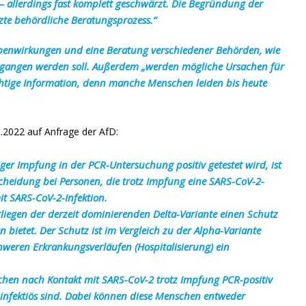
– allerdings fast komplett geschwärzt. Die Begründung der
ützte behördliche Beratungsprozess.“
ebenwirkungen und eine Beratung verschiedener Behörden, wie
gegangen werden soll. Außerdem „werden mögliche Ursachen für
chtige Information, denn manche Menschen leiden bis heute
.2022 auf Anfrage der AfD:
iger Impfung in der PCR-Untersuchung positiv getestet wird, ist
scheidung bei Personen, die trotz Impfung eine SARS-CoV-2-
t SARS-CoV-2-Infektion.
rliegen der derzeit dominierenden Delta-Variante einen Schutz
n bietet. Der Schutz ist im Vergleich zu der Alpha-Variante
schweren Erkrankungsverläufen (Hospitalisierung)
ein
chen nach Kontakt mit
SARS-CoV-2 trotz Impfung PCR-positiv
nfektiös sind. Dabei können diese Menschen entweder