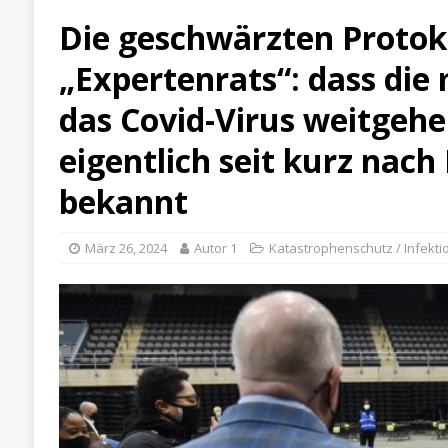
Die geschwärzten Protoko
„Expertenrats“: dass di
das Covid-Virus weitgehe
eigentlich seit kurz nac
bekannt
März 26, 2024
Autor 1
Katastrophenschutz / Infekti