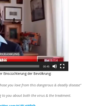
00:45
der Einscüchterung der Bevölkrung:
 those you love from this dangerous & deadly disease”
 to you about both the virus & the treatment.
twitter.com/gUBLgWfelh