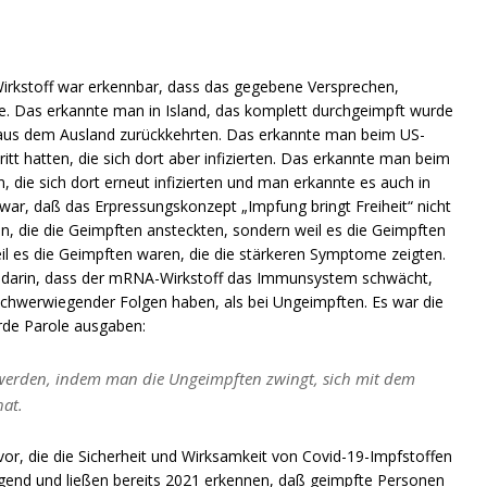
rkstoff war erkennbar, dass das gegebene Versprechen,
te. Das erkannte man in Island, das komplett durchgeimpft wurde
t aus dem Ausland zurückkehrten. Das erkannte man beim US-
tt hatten, die sich dort aber infizierten. Das erkannte man beim
 die sich dort erneut infizierten und man erkannte es auch in
war, daß das Erpressungskonzept „Impfung bringt Freiheit“ nicht
en, die die Geimpften ansteckten, sondern weil es die Geimpften
eil es die Geimpften waren, die die stärkeren Symptome zeigten.
uch darin, dass der mRNA-Wirkstoff das Immunsystem schwächt,
chwerwiegender Folgen haben, als bei Ungeimpften. Es war die
rde Parole ausgaben:
werden, indem man die Ungeimpften zwingt, sich mit dem
hat.
vor, die die Sicherheit und Wirksamkeit von Covid-19-Impfstoffen
higend und ließen bereits 2021 erkennen, daß geimpfte Personen