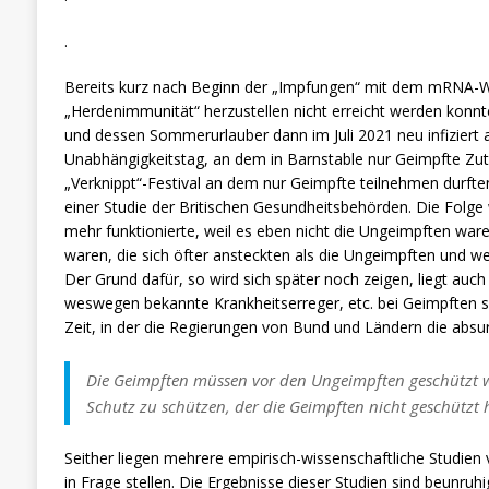
.
Bereits kurz nach Beginn der „Impfungen“ mit dem mRNA-Wi
„Herdenimmunität“ herzustellen nicht erreicht werden konn
und dessen Sommerurlauber dann im Juli 2021 neu infizier
Unabhängigkeitstag, an dem in Barnstable nur Geimpfte Zutri
„Verknippt“-Festival an dem nur Geimpfte teilnehmen durften,
einer Studie der Britischen Gesundheitsbehörden. Die Folge 
mehr funktionierte, weil es eben nicht die Ungeimpften war
waren, die sich öfter ansteckten als die Ungeimpften und w
Der Grund dafür, so wird sich später noch zeigen, liegt a
weswegen bekannte Krankheitserreger, etc. bei Geimpften s
Zeit, in der die Regierungen von Bund und Ländern die absu
Die Geimpften müssen vor den Ungeimpften geschützt 
Schutz zu schützen, der die Geimpften nicht geschützt 
Seither liegen mehrere empirisch-wissenschaftliche Studien 
in Frage stellen. Die Ergebnisse dieser Studien sind beunru