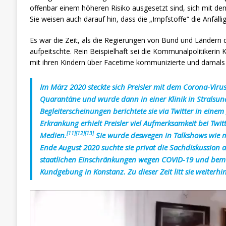
offenbar einem höheren Risiko ausgesetzt sind, sich mit de
Sie weisen auch darauf hin, dass die „Impfstoffe“ die Anfälli
Es war die Zeit, als die Regierungen von Bund und Ländern
aufpeitschte. Rein Beispielhaft sei die Kommunalpolitikerin 
mit ihren Kindern über Facetime kommunizierte und damals 
Im März 2020 steckte sich Preisler mit dem Corona-Viru
Quarantäne und wurde dann in einer Klinik in Stralsun
Begleiterscheinungen berichtete sie via Twitter in eine
Erkrankung erhielt Preisler viel Aufmerksamkeit bei Twit
[11]
[12]
[13]
Medien.
Sie wurde deswegen in Talkshows wie m
Ende August 2020 suchte sie privat die Sachdiskussion a
staatlichen Einschränkungen wegen COVID-19 und bemü
Kundgebung in Konstanz. Zu dieser Zeit litt sie weiterh
Video-
Player