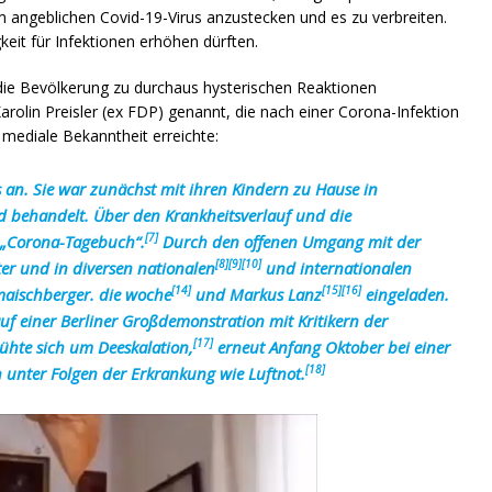
m angeblichen Covid-19-Virus anzustecken und es zu verbreiten.
gkeit für Infektionen erhöhen dürften.
 die Bevölkerung zu durchaus hysterischen Reaktionen
Karolin Preisler (ex FDP) genannt, die nach einer Corona-Infektion
mediale Bekanntheit erreichte:
s an. Sie war zunächst mit ihren Kindern zu Hause in
d behandelt. Über den Krankheitsverlauf und die
[7]
m „Corona-Tagebuch“.
Durch den offenen Umgang mit der
[8]
[9]
[10]
ter und in diversen nationalen
und internationalen
[14]
[15]
[16]
aischberger. die woche
und Markus Lanz
eingeladen.
uf einer Berliner Großdemonstration mit Kritikern der
[17]
hte sich um Deeskalation,
erneut Anfang Oktober bei einer
[18]
in unter Folgen der Erkrankung wie Luftnot.