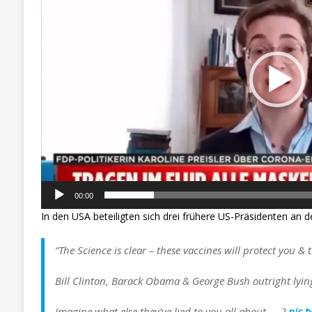
00:00
In den USA beteiligten sich drei frühere US-Präsidenten an 
“The Science is clear – these vaccines will protect you &
Bill Clinton, Barack Obama & George Bush outright lying
Imagine what else they’ve lied to you all about……?
pic.