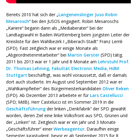
Bereits 2010 hat sich der „
Langenenslinger Juso Robin
Mesarosch
“ bei den JUSOS engagiert. Robin Mesaroschs
„Kariere“ begann dann als „Mediaberater“ bei der
Landtagswahl in Baden-Württemberg beim jüngsten Leiter der
Kreisliste für den Wahlbezirk I „Biberach-Stadt“ Franz Lemli
(SPD). Fast zeitgleich war er einige Monate als
„Abgeordnetenmitarbeiter“ bei
Martin Gerster
(SPD) tätig.
2011 bis 2013 war er 1 Jahr und 8 Monate am
Lehrstuhl Prof.
Dr. Thomas Lehning, Fakultät Electronic Media, HdM
Stuttgart
beschäftigt, was wohl voraussetzt, daß er damals
dort auch studierte. Im August und September 2012 war er
„Wahlkampfleiter“ des Bürgermeisterkandidaten
Oliver Reken
(SPD). Ab Dezember 2013 arbeitete er für
Lars Castellucci
(SPD; MdB). Herr Castelucci ist im Sommer 2019 in die
Geschäftsführung
der linken „Denkfabrik“ der SPD gewählt
worden, deren Ziel eine linke Volksfront aus SPD, Grünen und
der „Linken“ ist. Zeitgleich war er ein Jahr und 3 Monate
„Geschäftsführer“ einer
Werbeagentur
. Daraufhin einige
Semester Jurastudent, bevor er ab September 2015 für 8