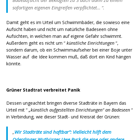
Badeaufsicht der Beklagten zu 3 auch dann zu einem
sofortigen eigenen Eingreifen verpflichtet…
“.
Damit geht es im Urteil um Schwimmbäder, die sowieso eine
Aufsicht haben und nicht um natürliche Badeseen ohne
Aufsichten, in welchen man auf eigene Gefahr schwimmt.
Außerdem geht es nicht um “
künstliche Einrichtungen
“,
sondern darum, ob ein Schwimmaufseher bei einer Boje unter
Wasser auf die Idee kommen muß, daß dort ein Kind hängen
könnte.
Grüner Stadtrat verbreitet Panik
Dessen ungeachtet bringen diverse Stadträte in Bayern das
Urteil mit “
„künstlich aufgestellten Einrichtungen“ an Badeseen
“
in Verbindung, wie dieser Stadt- und Kreisrat der Grünen:
„
Wir Stadträte sind haftbar“: Vielleicht hilft dem
Oderdinger Wutbürger Uwe Ryck die eine oder andere