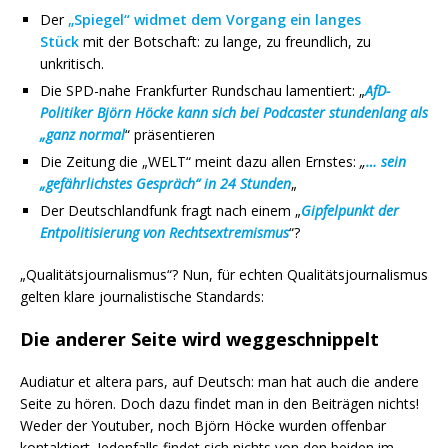
Der
„Spiegel“ widmet dem Vorgang ein langes
Stück
mit der Botschaft: zu lange, zu freundlich, zu
unkritisch.
Die SPD-nahe Frankfurter Rundschau lamentiert: „
AfD-
Politiker Björn Höcke kann sich bei Podcaster stundenlang als
„ganz normal
“ präsentieren
Die Zeitung die „WELT“ meint dazu allen Ernstes:
„
… sein
„gefährlichstes Gespräch“ in 24 Stunden
„
Der Deutschlandfunk fragt nach einem „
Gipfelpunkt der
Entpolitisierung von Rechtsextremismus
“?
„Qualitätsjournalismus“? Nun, für echten Qualitätsjournalismus
gelten klare journalistische Standards:
Die anderer Seite wird weggeschnippelt
Audiatur et altera pars, auf Deutsch: man hat auch die andere
Seite zu hören. Doch dazu findet man in den Beiträgen nichts!
Weder der Youtuber, noch Björn Höcke wurden offenbar
kontaktiert. Jedenfalls findet sich nichts von den beiden im