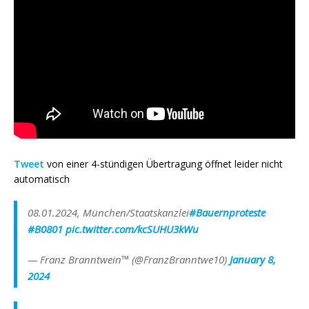
Tweet
von einer 4-stündigen Übertragung öffnet leider nicht
automatisch
08.01.2024, München/Staatskanzlei
#Bauernproteste
#B0801
pic.twitter.com/kcSUHU3kWu
— Franz Branntwein™ (@FranzBranntwe10)
January 8,
2024