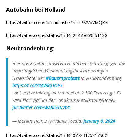
Autobahn bei Holland
https://twitter.com/i/broadcasts/1rmxPMVoVMQKN
https://twitter.com/i/status/1744326475669451120
Neubrandenburg:
Hier das Ergebnis unserer rechtlichen Schritte gegen die
ursprünglichen Versammlungsbeschränkungen
(Teilverbote) der
#Bauernproteste
in Neubrandenburg
https://t.co/Y4AWkqTOP5
Laut Veranstaltung waren es etwa 2.500 Fahrzeuge. Es
wird klar, warum der Landkreis Mecklenburgische…
pic.twitter.com/WA8I5dU7b1
— Markus Haintz (@Haintz_Media)
January 8, 2024
https://twitter.com/i/status/1744407723175817502