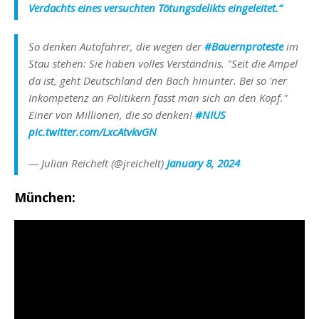
Verdachts eines versuchten Tötungsdelikts eingeleitet.“
So denken Autofahrer, die wegen der
#Bauernproteste
im
Stau stehen: Sie haben volles Verständnis. "Seit die Ampel
da ist, geht Deutschland den Bach hinunter. Bei so 'ner
Inkompetenz an Politikern fasst man sich an den Kopf."
Einer von Millionen, die so denken!
#NIUS
pic.twitter.com/LxcAtvkvGN
— Julian Reichelt (@jreichelt)
January 8, 2024
München: