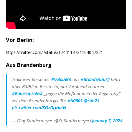
Vor Berlin:
https://twitter.com/i/status/1744113731104047221
Aus Brandenburg
Traktoren-Korso der
@FBauern
aus
#Brandenburg
fährt
über B5/B2 in Berlin ein, am Vorabend zu ihrem
#Bauernprotest
„gegen die Maßnahmen der Regierung“
vor dem Brandenburger Tor
#b0801
@rbb24
pic.twitter.com/SOzGrJHatN
— Olaf Sundermeyer (@O_Sundermeyer)
January 7, 2024