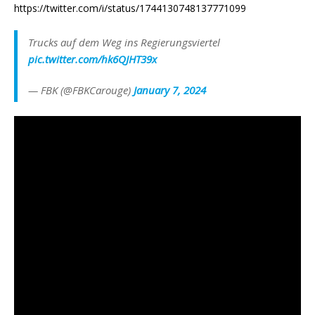
https://twitter.com/i/status/1744130748137771099
Trucks auf dem Weg ins Regierungsviertel
pic.twitter.com/hk6QJHT39x
— FBK (@FBKCarouge)
January 7, 2024