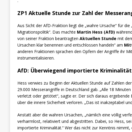
.
ZP1 Aktuelle Stunde zur Zahl der Messerang
Aus Sicht der AfD-Fraktion liegt die „wahre Ursache“ für die 
Migrationspolitik“. Das machte
Martin Hess (AfD)
während 
von seiner Fraktion beantragten
Aktuellen Stunde
mit dem
Ursachen klar benennen und entschlossen handeln“ am
Mit
anderen Fraktionen sprachen den Opfern der Angriffe ihr Mit
instrumentalisieren.
AfD: Überwiegend importierte Kriminalität
Hess verwies zu Beginn der Aktuellen Stunde auf Zahlen der 
29.000 Messerangriffe in Deutschland gab. „Alle 18 Minute
verletzt oder getötet“, sagte er. Der sich daraus ergebende B
über die innere Sicherheit verloren. „Das ist inakzeptabel un
Anstatt aber die wahren Ursachen, „nämlich eine völlig verf
verharmlost, relativiert und abgestritten. Dabei, so Hess, se
importierte Kriminalität.“ Wer das nicht zur Kenntnis nimmt,