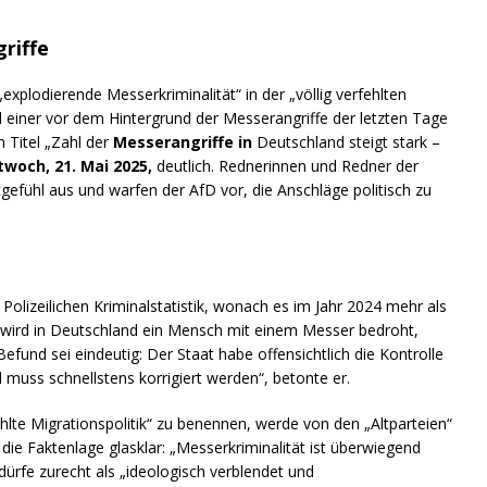
riffe
„explodierende Messerkriminalität“ in der „völlig verfehlten
einer vor dem Hintergrund der Messerangriffe der letzten Tage
 Titel „Zahl der
Messerangriffe in
Deutschland steigt stark –
twoch, 21. Mai 2025,
deutlich. Rednerinnen und Redner der
gefühl aus und warfen der AfD vor, die Anschläge politisch zu
Polizeilichen Kriminalstatistik, wonach es im Jahr 2024 mehr als
n wird in Deutschland ein Mensch mit einem Messer bedroht,
efund sei eindeutig: Der Staat habe offensichtlich die Kontrolle
d muss schnellstens korrigiert werden“, betonte er.
ehlte Migrationspolitik“ zu benennen, werde von den „Altparteien“
i die Faktenlage glasklar: „Messerkriminalität ist überwiegend
 dürfe zurecht als „ideologisch verblendet und