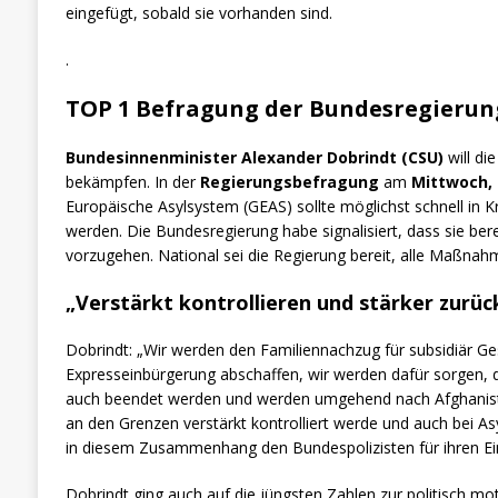
eingefügt, sobald sie vorhanden sind.
.
TOP 1 Befragung der Bundesregieru
Bundesinnenminister Alexander Dobrindt (CSU)
will di
bekämpfen. In der
Regierungsbefragung
am
Mittwoch, 
Europäische Asylsystem (GEAS) sollte möglichst schnell in K
werden. Die Bundesregierung habe signalisiert, dass sie bere
vorzugehen. National sei die Regierung bereit, alle Maßnahm
„Verstärkt kontrollieren und stärker zurü
Dobrindt: „Wir werden den Familiennachzug für subsidiär 
Expresseinbürgerung abschaffen, wir werden dafür sorgen, 
auch beendet werden und werden umgehend nach Afghanistan
an den Grenzen verstärkt kontrolliert werde und auch bei A
in diesem Zusammenhang den Bundespolizisten für ihren Ei
Dobrindt ging auch auf die jüngsten Zahlen zur politisch mot