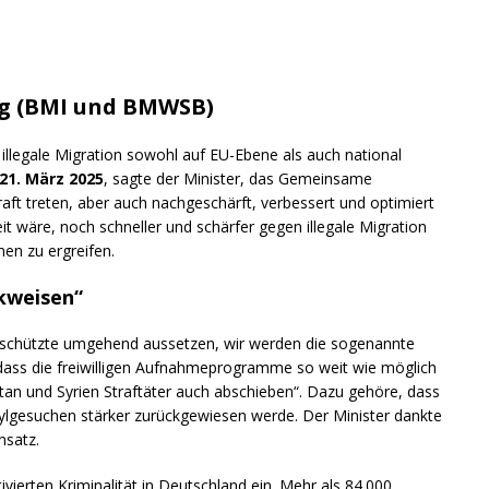
ng (BMI und BMWSB)
e illegale Migration sowohl auf EU-Ebene als auch national
21. März
2025
, sagte der Minister, das Gemeinsame
raft treten, aber auch nachgeschärft, verbessert und optimiert
it wäre, noch schneller und schärfer gegen illegale Migration
en zu ergreifen.
ckweisen“
Geschützte umgehend aussetzen, wir werden die sogenannte
dass die freiwilligen Aufnahmeprogramme so weit wie möglich
 und Syrien Straftäter auch abschieben“. Dazu gehöre, dass
sylgesuchen stärker zurückgewiesen werde. Der Minister dankte
nsatz.
ivierten Kriminalität in Deutschland ein. Mehr als 84.000