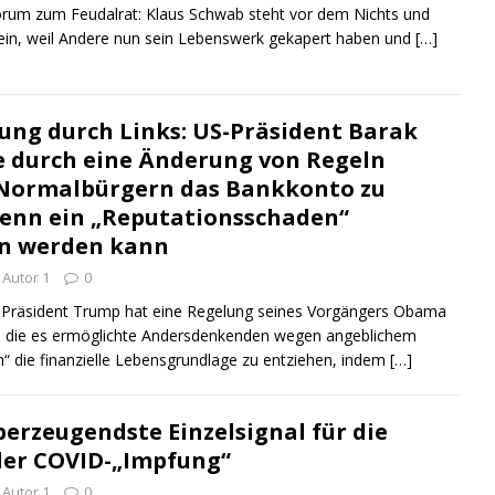
um zum Feudalrat: Klaus Schwab steht vor dem Nichts und
 sein, weil Andere nun sein Lebenswerk gekapert haben und
[…]
ung durch Links: US-Präsident Barak
 durch eine Änderung von Regeln
 Normalbürgern das Bankkonto zu
wenn ein „Reputationsschaden“
 werden kann
Autor 1
0
äsident Trump hat eine Regelung seines Vorgängers Obama
, die es ermöglichte Andersdenkenden wegen angeblichem
“ die finanzielle Lebensgrundlage zu entziehen, indem
[…]
berzeugendste Einzelsignal für die
der COVID-„Impfung“
Autor 1
0