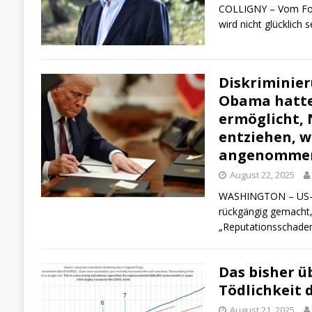
COLLIGNY – Vom For
wird nicht glücklich
Diskriminier
Obama hatte
ermöglicht,
entziehen, 
angenommen
August 22, 2025
WASHINGTON – US-Pr
rückgängig gemacht
„Reputationsschaden
Das bisher ü
Tödlichkeit 
August 21, 2025