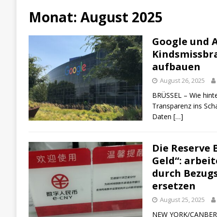
Monat:
August 2025
Google und A
Kindsmissbr
aufbauen
August 26, 2025
BRÜSSEL – Wie hinterh
Transparenz ins Sch
Daten
[…]
Die Reserve 
Geld“: arbei
durch Bezugs
ersetzen
August 25, 2025
NEW YORK/CANBERRA/