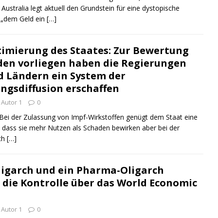
Australia legt aktuell den Grundstein für eine dystopische
r „dem Geld ein
[…]
timierung des Staates: Zur Bewertung
den vorliegen haben die Regierungen
 Ländern ein System der
gsdiffusion erschaffen
Autor 1
0
i der Zulassung von Impf-Wirkstoffen genügt dem Staat eine
, dass sie mehr Nutzen als Schaden bewirken aber bei der
ch
[…]
ligarch und ein Pharma-Oligarch
die Kontrolle über das World Economic
Autor 1
0