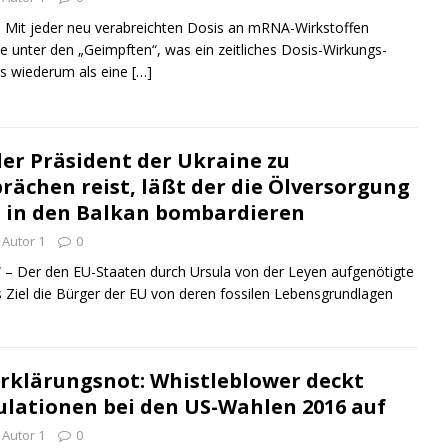
Mit jeder neu verabreichten Dosis an mRNA-Wirkstoffen
le unter den „Geimpften“, was ein zeitliches Dosis-Wirkungs-
as wiederum als eine
[…]
der Präsident der Ukraine zu
rächen reist, läßt der die Ölversorgung
d in den Balkan bombardieren
Autor 1
0
Der den EU-Staaten durch Ursula von der Leyen aufgenötigte
 Ziel die Bürger der EU von deren fossilen Lebensgrundlagen
Erklärungsnot: Whistleblower deckt
lationen bei den US-Wahlen 2016 auf
Autor 1
0