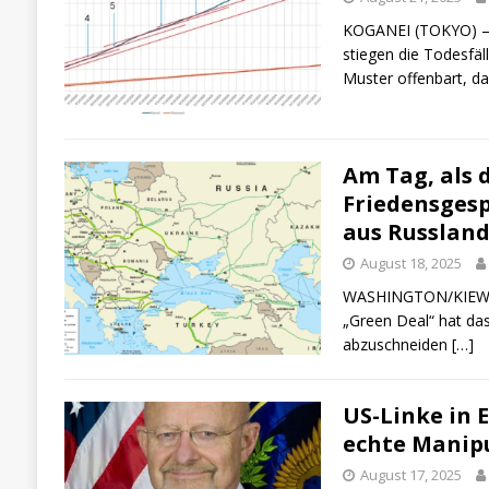
KOGANEI (TOKYO) – 
stiegen die Todesfäl
Muster offenbart, d
Am Tag, als 
Friedensgesp
aus Russlan
August 18, 2025
WASHINGTON/KIEW – 
„Green Deal“ hat das
abzuschneiden
[…]
US-Linke in 
echte Manipu
August 17, 2025