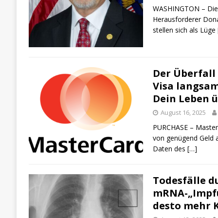
WASHINGTON – Die V
Herausforderer Dona
stellen sich als Lüge
Der Überfall
Visa langsam
Dein Leben 
August 16, 2025
PURCHASE – Masterca
von genügend Geld 
Daten des
[…]
Todesfälle 
mRNA-„Impfu
desto mehr K