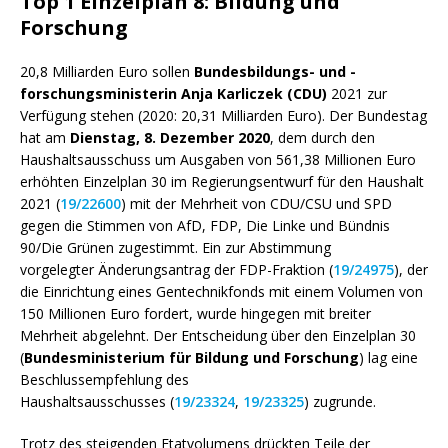
Top 1 Einzelplan 8: Bildung und
Forschung
20,8 Milliarden Euro sollen
Bundesbildungs- und -
forschungsministerin Anja Karliczek (CDU)
2021 zur
Verfügung stehen (2020: 20,31 Milliarden Euro). Der Bundestag
hat am
Dienstag, 8. Dezember 2020
, dem durch den
Haushaltsausschuss um Ausgaben von 561,38 Millionen Euro
erhöhten Einzelplan 30 im Regierungsentwurf für den Haushalt
2021 (
19/22600
) mit der Mehrheit von CDU/CSU und SPD
gegen die Stimmen von AfD, FDP, Die Linke und Bündnis
90/Die Grünen zugestimmt. Ein zur Abstimmung
vorgelegter Änderungsantrag der FDP-Fraktion (
19/24975
), der
die Einrichtung eines Gentechnikfonds mit einem Volumen von
150 Millionen Euro fordert, wurde hingegen mit breiter
Mehrheit abgelehnt. Der Entscheidung über den Einzelplan 30
(
Bundesministerium für Bildung und Forschung
) lag eine
Beschlussempfehlung des
Haushaltsausschusses (
19/23324
,
19/23325
) zugrunde.
Trotz des steigenden Etatvolumens drückten Teile der