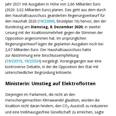
Jahr 2021 mit Ausgaben in Höhe von 2,66 Milliarden Euro
(2020: 3,02 Milliarden Euro) planen. Das geht aus dem durch
den Haushaltsausschuss geänderten Regierungsentwurf für
den Haushalt 2020 (
19/22600
, Einzelplan 16) hervor, den der
Bundestag am
Dienstag, 8. Dezember 2020
, in zweiter
Lesung mit der Koalitionsmehrheit gegen die Stimmen der
Opposition angenommen hat. Im ursprünglichen
Regierungsentwurf lagen die geplanten Ausgaben noch bei
2,67 Milliarden Euro. Der Haushaltsausschuss hatte
zur Abstimmung eine Beschlussempfehlung
(
19/23315
,
19/23324
) vorgelegt. Vorangegangen war eine
kontroverse Debatte, in der die Opposition den
Etat
mit
unterschiedlicher Begründung kritisierte.
Ministerin: Umstieg auf Elektroflotten
Diejenigen im Parlament, die nicht an den
menschengemachten Klimawandel glaubten, würden die
Koalition nicht daran hindern, den CO
-Ausstoß zu reduzieren
2
und eine treibhausgasfreie Gesellschaft zu erreichen, sagte