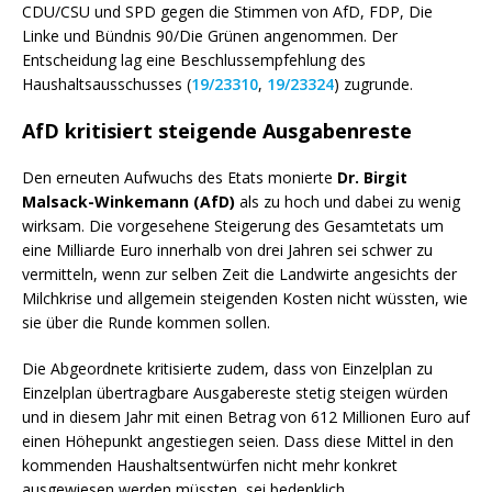
CDU/CSU und SPD gegen die Stimmen von AfD, FDP, Die
Linke und Bündnis 90/Die Grünen angenommen. Der
Entscheidung lag eine Beschlussempfehlung des
Haushaltsausschusses (
19/23310
,
19/23324
) zugrunde.
AfD kritisiert steigende Ausgabenreste
Den erneuten Aufwuchs des
Etats
monierte
Dr. Birgit
Malsack-Winkemann (AfD)
als zu hoch und dabei zu wenig
wirksam. Die vorgesehene Steigerung des Gesamtetats um
eine Milliarde Euro innerhalb von drei Jahren sei schwer zu
vermitteln, wenn zur selben Zeit die Landwirte angesichts der
Milchkrise und allgemein steigenden Kosten nicht wüssten, wie
sie über die Runde kommen sollen.
Die Abgeordnete kritisierte zudem, dass von Einzelplan zu
Einzelplan übertragbare Ausgabereste stetig steigen würden
und in diesem Jahr mit einen Betrag von 612 Millionen Euro auf
einen Höhepunkt angestiegen seien. Dass diese Mittel in den
kommenden Haushaltsentwürfen nicht mehr konkret
ausgewiesen werden müssten, sei bedenklich.