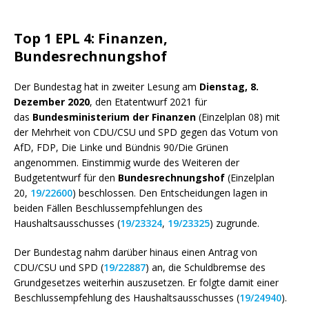
Top 1 EPL 4: Finanzen,
Bundesrechnungshof
Der Bundestag hat in zweiter Lesung am
Dienstag, 8.
Dezember 2020
, den Etatentwurf 2021 für
das
Bundesministerium der Finanzen
(Einzelplan 08) mit
der Mehrheit von CDU/CSU und SPD gegen das Votum von
AfD, FDP, Die Linke und Bündnis 90/Die Grünen
angenommen. Einstimmig wurde des Weiteren der
Budgetentwurf für den
Bundesrechnungshof
(Einzelplan
20,
19/22600
) beschlossen. Den Entscheidungen lagen in
beiden Fällen Beschlussempfehlungen des
Haushaltsausschusses (
19/23324
,
19/23325
) zugrunde.
Der Bundestag nahm darüber hinaus einen Antrag von
CDU/CSU und SPD (
19/22887
) an, die Schuldbremse des
Grundgesetzes weiterhin auszusetzen. Er folgte damit einer
Beschlussempfehlung des Haushaltsausschusses (
19/24940
).