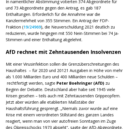
In namentlicher Abstimmung votierten 374 Abgeordnete für
und 73 Abgeordnete gegen den Antrag, es gab 187
Enthaltungen. Erforderlich für die Annahme war die
Kanzlermehrheit von 355 Stimmen. Ein Antrag der FDP-
Fraktion (
19/24969
), die Neuverschuldung 2021 deutlich zu
reduzieren, wurde hingegen mit 550 Nein-Stimmen bei 74 Ja-
Stimmen und einer Enthaltung abgelehnt.
AfD rechnet mit Zehntausenden Insolvenzen
Mit einer Virusinfektion sollen die Grenzüberschreitungen des
Haushaltes – für 2020 und 20121 Ausgaben in Höhe von mehr
als 1.000 Milliarden Euro und 400 Milliarden neue Schulden –
rechtfertigt werden, sagte
Peter Boehringer (AfD)
zu
Beginn der Debatte. Deutschland aber habe seit 1945 viele
Krisen gesehen – teils auch mit Zehntausenden Grippeopfern.
Jetzt aber würden alle etablierten Maßstäbe der
Haushaltsführung gesprengt. „Niemals zuvor wurde auf eine
Krise mit einem verordneten Stillstand des ganzen Landes
reagiert, wenn man von vier autofreien Sonntagen im Zuge
des Ölpreisschocks 1973 absieht“, sagte der AfD-Abgeordnete.